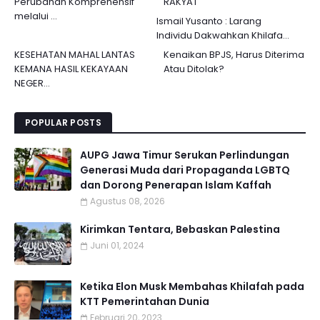
Perubahan Komprehensif
RAKYAT
melalui ...
Ismail Yusanto : Larang
Individu Dakwahkan Khilafa...
KESEHATAN MAHAL LANTAS
Kenaikan BPJS, Harus Diterima
KEMANA HASIL KEKAYAAN
Atau Ditolak?
NEGER...
POPULAR POSTS
AUPG Jawa Timur Serukan Perlindungan
Generasi Muda dari Propaganda LGBTQ
dan Dorong Penerapan Islam Kaffah
Agustus 08, 2026
Kirimkan Tentara, Bebaskan Palestina
Juni 01, 2024
Ketika Elon Musk Membahas Khilafah pada
KTT Pemerintahan Dunia
Februari 20, 2023