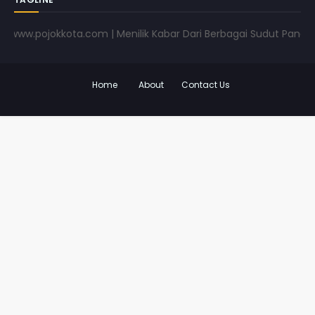
.pojokkota.com | Menilik Kabar Dari Berbagai Sudut Pandang | 
Home
About
Contact Us