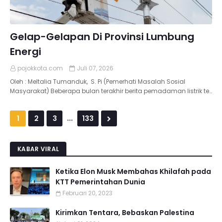
Gelap-Gelapan Di Provinsi Lumbung
Energi
pojokkota.com
Juli 07, 2026
Oleh : Meltalia Tumanduk, S. Pi (Pemerhati Masalah Sosial
Masyarakat) Beberapa bulan terakhir berita pemadaman listrik te…
...
1
2
3
133
KABAR VIRAL
Ketika Elon Musk Membahas Khilafah pada
KTT Pemerintahan Dunia
Februari 20, 2023
Kirimkan Tentara, Bebaskan Palestina