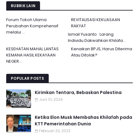
RUBRIK LAIN
Forum Tokoh Ulama:
REVITALISASI KEKUASAAN
Perubahan Komprehensif
RAKYAT
melalui ...
Ismail Yusanto : Larang
Individu Dakwahkan Khilafa...
KESEHATAN MAHAL LANTAS
Kenaikan BPJS, Harus Diterima
KEMANA HASIL KEKAYAAN
Atau Ditolak?
NEGER...
POPULAR POSTS
Kirimkan Tentara, Bebaskan Palestina
Juni 01, 2024
Ketika Elon Musk Membahas Khilafah pada
KTT Pemerintahan Dunia
Februari 20, 2023