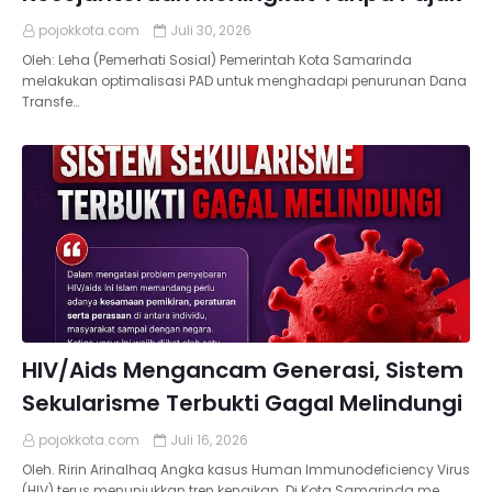
pojokkota.com
Juli 30, 2026
Oleh: Leha (Pemerhati Sosial) Pemerintah Kota Samarinda
melakukan optimalisasi PAD untuk menghadapi penurunan Dana
Transfe…
HIV/Aids Mengancam Generasi, Sistem
Sekularisme Terbukti Gagal Melindungi
pojokkota.com
Juli 16, 2026
Oleh. Ririn Arinalhaq Angka kasus Human Immunodeficiency Virus
(HIV) terus menunjukkan tren kenaikan. Di Kota Samarinda me…