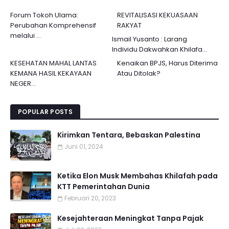
Forum Tokoh Ulama:
REVITALISASI KEKUASAAN
Perubahan Komprehensif
RAKYAT
melalui ...
Ismail Yusanto : Larang
Individu Dakwahkan Khilafa...
KESEHATAN MAHAL LANTAS
Kenaikan BPJS, Harus Diterima
KEMANA HASIL KEKAYAAN
Atau Ditolak?
NEGER...
POPULAR POSTS
Kirimkan Tentara, Bebaskan Palestina
Juni 01, 2024
Ketika Elon Musk Membahas Khilafah pada
KTT Pemerintahan Dunia
Februari 20, 2023
Kesejahteraan Meningkat Tanpa Pajak