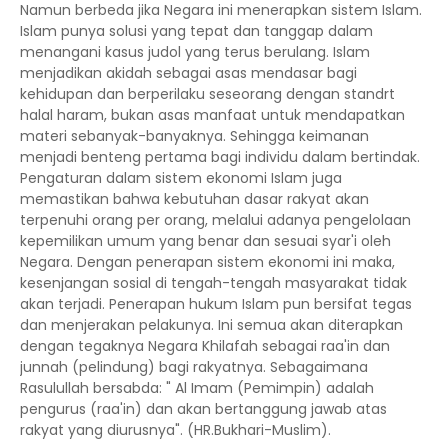
Namun berbeda jika Negara ini menerapkan sistem Islam.
Islam punya solusi yang tepat dan tanggap dalam
menangani kasus judol yang terus berulang. Islam
menjadikan akidah sebagai asas mendasar bagi
kehidupan dan berperilaku seseorang dengan standrt
halal haram, bukan asas manfaat untuk mendapatkan
materi sebanyak-banyaknya. Sehingga keimanan
menjadi benteng pertama bagi individu dalam bertindak.
Pengaturan dalam sistem ekonomi Islam juga
memastikan bahwa kebutuhan dasar rakyat akan
terpenuhi orang per orang, melalui adanya pengelolaan
kepemilikan umum yang benar dan sesuai syar'i oleh
Negara. Dengan penerapan sistem ekonomi ini maka,
kesenjangan sosial di tengah-tengah masyarakat tidak
akan terjadi. Penerapan hukum Islam pun bersifat tegas
dan menjerakan pelakunya. Ini semua akan diterapkan
dengan tegaknya Negara Khilafah sebagai raa'in dan
junnah (pelindung) bagi rakyatnya. Sebagaimana
Rasulullah bersabda: " Al Imam (Pemimpin) adalah
pengurus (raa'in) dan akan bertanggung jawab atas
rakyat yang diurusnya". (HR.Bukhari-Muslim).