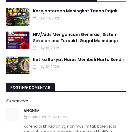
Kesejahteraan Meningkat Tanpa Pajak
July 30, 2026
HIV/Aids Mengancam Generasi, Sistem
Sekularisme Terbukti Gagal Melindungi
July 16, 2026
Ketika Rakyat Harus Membeli Harta Sendiri
July 12, 2026
POSTING KOMENTAR
5 Komentar
ANONIM
12 Juli 2020 pukul 03.23
Karena di khilaafah yg non muslim tak boleh jadi
kholiifah, maka indonesia tak mau dg kholiifah.