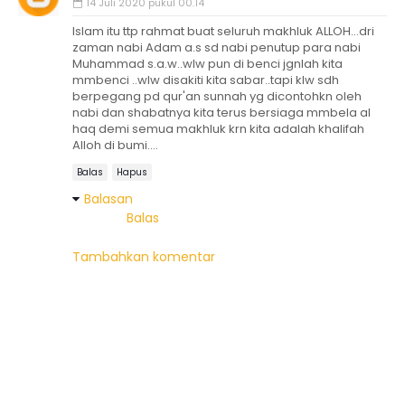
14 Juli 2020 pukul 00.14
Islam itu ttp rahmat buat seluruh makhluk ALLOH...dri
zaman nabi Adam a.s sd nabi penutup para nabi
Muhammad s.a.w..wlw pun di benci jgnlah kita
mmbenci ..wlw disakiti kita sabar..tapi klw sdh
berpegang pd qur'an sunnah yg dicontohkn oleh
nabi dan shabatnya kita terus bersiaga mmbela al
haq demi semua makhluk krn kita adalah khalifah
Alloh di bumi....
Balas
Hapus
Balasan
Balas
Tambahkan komentar