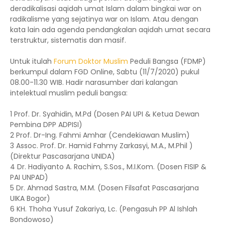
deradikalisasi aqidah umat Islam dalam bingkai war on
radikalisme yang sejatinya war on Islam. Atau dengan
kata lain ada agenda pendangkalan aqidah umat secara
terstruktur, sistematis dan masif.
Untuk itulah
Forum Doktor Muslim
Peduli Bangsa (FDMP)
berkumpul dalam FGD Online, Sabtu (11/7/2020) pukul
08.00-11.30 WIB. Hadir narasumber dari kalangan
intelektual muslim peduli bangsa:
1 Prof. Dr. Syahidin, M.Pd (Dosen PAI UPI & Ketua Dewan
Pembina DPP ADPISI)
2 Prof. Dr-Ing. Fahmi Amhar (Cendekiawan Muslim)
3 Assoc. Prof. Dr. Hamid Fahmy Zarkasyi, M.A., M.Phil )
(Direktur Pascasarjana UNIDA)
4 Dr. Hadiyanto A. Rachim, S.Sos., M.I.Kom. (Dosen FISIP &
PAI UNPAD)
5 Dr. Ahmad Sastra, M.M. (Dosen Filsafat Pascasarjana
UIKA Bogor)
6 KH. Thoha Yusuf Zakariya, Lc. (Pengasuh PP Al Ishlah
Bondowoso)