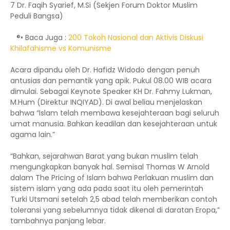
7 Dr. Faqih Syarief, M.Si (Sekjen Forum Doktor Muslim
Peduli Bangsa)
®• Baca Juga :
200 Tokoh Nasional dan Aktivis Diskusi
Khilafahisme vs Komunisme
Acara dipandu oleh Dr. Hafidz Widodo dengan penuh
antusias dan pemantik yang apik. Pukul 08.00 WIB acara
dimulai. Sebagai Keynote Speaker KH Dr. Fahmy Lukman,
M.Hum (Direktur INQIYAD). Di awal beliau menjelaskan
bahwa “Islam telah membawa kesejahteraan bagi seluruh
umat manusia. Bahkan keadilan dan kesejahteraan untuk
agama lain.”
“Bahkan, sejarahwan Barat yang bukan muslim telah
mengungkapkan banyak hal. Semisal Thomas W Arnold
dalam The Pricing of Islam bahwa Perlakuan muslim dan
sistem islam yang ada pada saat itu oleh pemerintah
Turki Utsmani setelah 2,5 abad telah memberikan contoh
toleransi yang sebelumnya tidak dikenal di daratan Eropa,”
tambahnya panjang lebar.