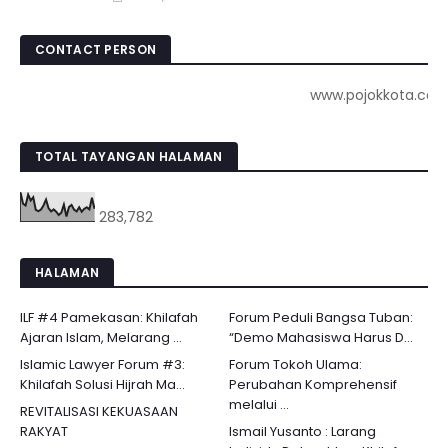
CONTACT PERSON
www.pojokkota.com : 08
TOTAL TAYANGAN HALAMAN
283,782
HALAMAN
ILF #4 Pamekasan: Khilafah
Forum Peduli Bangsa Tuban:
Ajaran Islam, Melarang ...
“Demo Mahasiswa Harus D...
Islamic Lawyer Forum #3:
Forum Tokoh Ulama:
Khilafah Solusi Hijrah Ma...
Perubahan Komprehensif
melalui ...
REVITALISASI KEKUASAAN
RAKYAT
Ismail Yusanto : Larang