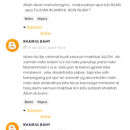
Allah akan menolongmu ..maksudnya apa tuh IKLAN
..apa TUJUAN IKLANNYA .NON ISLAM ?
Balas
Hapus
Balasan
Balas
KHAIRUL BAHY
14 Juli 2020 pukul 00.13
Islam itu ttp rahmat buat seluruh makhluk ALLOH...dri
zaman nabi Adam a.s sd nabi penutup para nabi
Muhammad s.a.w..wlw pun di benci jgnlah kita
mmbenci ..wlw disakiti kita sabar..tapi klw sdh
berpegang pd qur'an sunnah yg dicontohkn oleh
nabi dan shabatnya kita terus bersiaga mmbela al
haq demi semua makhluk krn kita adalah khalifah
Alloh di bumi....
Balas
Hapus
Balasan
Balas
KHAIRUL BAHY