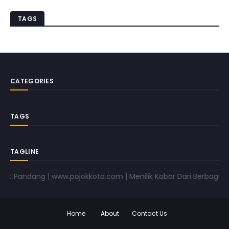
TAGS
CATEGORIES
TAGS
TAGLINE
andang | www.pojokkota.com | Menilik Kabar Dari Berbagai Sudu
Home
About
Contact Us