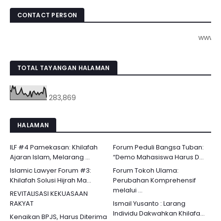
CONTACT PERSON
www.pojokk
TOTAL TAYANGAN HALAMAN
283,869
HALAMAN
ILF #4 Pamekasan: Khilafah
Forum Peduli Bangsa Tuban:
Ajaran Islam, Melarang ...
“Demo Mahasiswa Harus D...
Islamic Lawyer Forum #3:
Forum Tokoh Ulama:
Khilafah Solusi Hijrah Ma...
Perubahan Komprehensif
melalui ...
REVITALISASI KEKUASAAN
RAKYAT
Ismail Yusanto : Larang
Individu Dakwahkan Khilafa...
Kenaikan BPJS, Harus Diterima