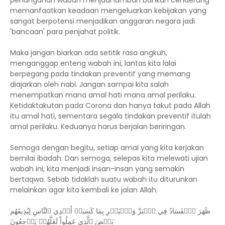
penanganan wabah menjadi lamban bahkan cenderung
memanfaatkan keadaan mengeluarkan kebijakan yang
sangat berpotensi menjadikan anggaran negara jadi
'bancaan' para penjahat politik.
Maka jangan biarkan ada setitik rasa angkuh,
menganggap enteng wabah ini, lantas kita lalai
berpegang pada tindakan preventif yang memang
diajarkan oleh nabi. Jangan sampai kita salah
menempatkan mana amal hati mana amal perilaku.
Ketidaktakutan pada Corona dan hanya takut pada Allah
itu amal hati, sementara segala tindakan preventif itulah
amal perilaku. Keduanya harus berjalan beriringan.
Semoga dengan begitu, setiap amal yang kita kerjakan
bernilai ibadah. Dan semoga, selepas kita melewati ujian
wabah ini, kita menjadi insan-insan yang semakin
bertaqwa. Sebab tidaklah suatu wabah itu diturunkan
melainkan agar kita kembali ke jalan Allah.
ظَهَرَ ٱلۡفَسَادُ فِي ٱلۡبَرِّ وَٱلۡبَحۡرِ بِمَا كَسَبَتۡ أَيۡدِي ٱلنَّاسِ لِيُذِيقَهُم
بَعۡضَ ٱلَّذِي عَمِلُواْ لَعَلَّهُمۡ يَرۡجِعُونَ