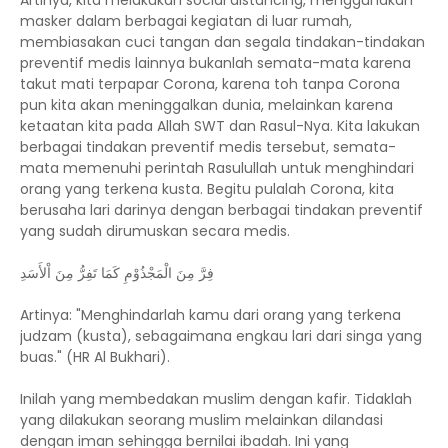
Artinya, kita melakukan social distancing, menggunakan
masker dalam berbagai kegiatan di luar rumah,
membiasakan cuci tangan dan segala tindakan-tindakan
preventif medis lainnya bukanlah semata-mata karena
takut mati terpapar Corona, karena toh tanpa Corona
pun kita akan meninggalkan dunia, melainkan karena
ketaatan kita pada Allah SWT dan Rasul-Nya. Kita lakukan
berbagai tindakan preventif medis tersebut, semata-
mata memenuhi perintah Rasulullah untuk menghindari
orang yang terkena kusta. Begitu pulalah Corona, kita
berusaha lari darinya dengan berbagai tindakan preventif
yang sudah dirumuskan secara medis.
فِرَّ مِنَ الْمَجْذُوْمِ كَمَا تَفِرُّ مِنَ اْلأَسَدِ
Artinya: "Menghindarlah kamu dari orang yang terkena
judzam (kusta), sebagaimana engkau lari dari singa yang
buas." (HR Al Bukhari).
Inilah yang membedakan muslim dengan kafir. Tidaklah
yang dilakukan seorang muslim melainkan dilandasi
dengan iman sehingga bernilai ibadah. Ini yang