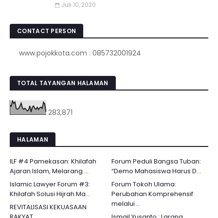
Juli 10, 2020
CONTACT PERSON
www.pojokkota.com : 085732001924
TOTAL TAYANGAN HALAMAN
283,871
HALAMAN
ILF #4 Pamekasan: Khilafah
Forum Peduli Bangsa Tuban:
Ajaran Islam, Melarang ...
“Demo Mahasiswa Harus D...
Islamic Lawyer Forum #3:
Forum Tokoh Ulama:
Khilafah Solusi Hijrah Ma...
Perubahan Komprehensif
melalui ...
REVITALISASI KEKUASAAN
RAKYAT
Ismail Yusanto : Larang