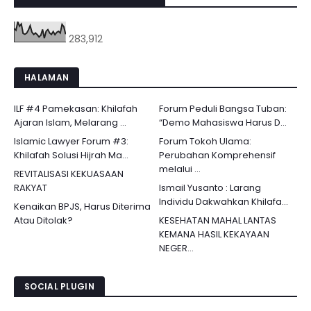
283,912
HALAMAN
ILF #4 Pamekasan: Khilafah
Forum Peduli Bangsa Tuban:
Ajaran Islam, Melarang ...
“Demo Mahasiswa Harus D...
Islamic Lawyer Forum #3:
Forum Tokoh Ulama:
Khilafah Solusi Hijrah Ma...
Perubahan Komprehensif
melalui ...
REVITALISASI KEKUASAAN
RAKYAT
Ismail Yusanto : Larang
Individu Dakwahkan Khilafa...
Kenaikan BPJS, Harus Diterima
Atau Ditolak?
KESEHATAN MAHAL LANTAS
KEMANA HASIL KEKAYAAN
NEGER...
SOCIAL PLUGIN