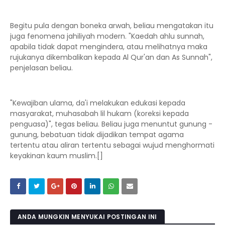
Begitu pula dengan boneka arwah, beliau mengatakan itu
juga fenomena jahiliyah modern. "Kaedah ahlu sunnah,
apabila tidak dapat mengindera, atau melihatnya maka
rujukanya dikembalikan kepada Al Qur'an dan As Sunnah",
penjelasan beliau.
"Kewajiban ulama, da'i melakukan edukasi kepada
masyarakat, muhasabah lil hukam (koreksi kepada
penguasa)", tegas beliau. Beliau juga menuntut gunung -
gunung, bebatuan tidak dijadikan tempat agama
tertentu atau aliran tertentu sebagai wujud menghormati
keyakinan kaum muslim.[]
ANDA MUNGKIN MENYUKAI POSTINGAN INI