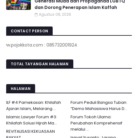
Generasi Muda dari Propaganda LGBTQ
dan Dorong Penerapan Islam Kaffah
Agustus 08, 2026
CONTACT PERSON
jokkota.com : 085732001924
TOTAL TAYANGAN HALAMAN
HALAMAN
ILF #4 Pamekasan: Khilafah
Forum Peduli Bangsa Tuban:
Ajaran Islam, Melarang ...
“Demo Mahasiswa Harus D...
Islamic Lawyer Forum #3:
Forum Tokoh Ulama:
Khilafah Solusi Hijrah Ma...
Perubahan Komprehensif
melalui ...
REVITALISASI KEKUASAAN
RAKYAT
Ismail Yusanto : Larang