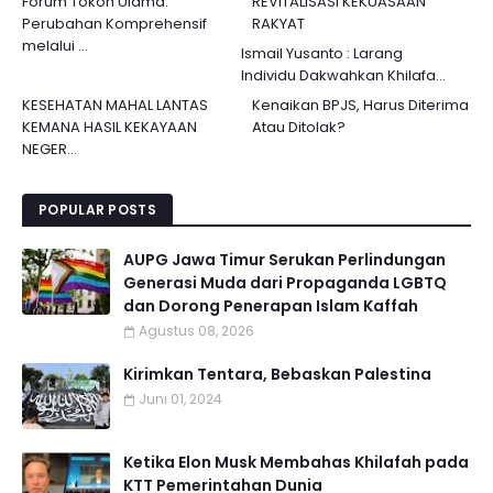
Forum Tokoh Ulama:
REVITALISASI KEKUASAAN
Perubahan Komprehensif
RAKYAT
melalui ...
Ismail Yusanto : Larang
Individu Dakwahkan Khilafa...
KESEHATAN MAHAL LANTAS
Kenaikan BPJS, Harus Diterima
KEMANA HASIL KEKAYAAN
Atau Ditolak?
NEGER...
POPULAR POSTS
AUPG Jawa Timur Serukan Perlindungan
Generasi Muda dari Propaganda LGBTQ
dan Dorong Penerapan Islam Kaffah
Agustus 08, 2026
Kirimkan Tentara, Bebaskan Palestina
Juni 01, 2024
Ketika Elon Musk Membahas Khilafah pada
KTT Pemerintahan Dunia