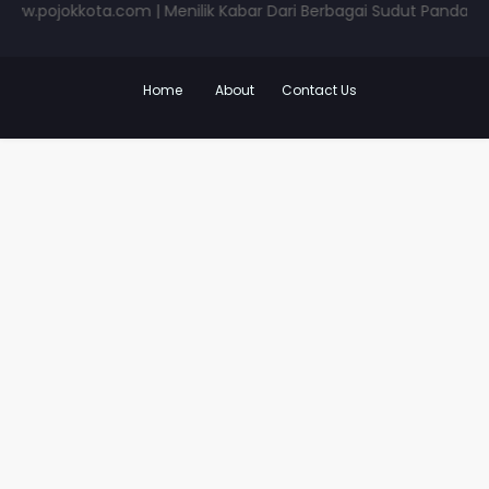
jokkota.com | Menilik Kabar Dari Berbagai Sudut Pandang | www
Home
About
Contact Us