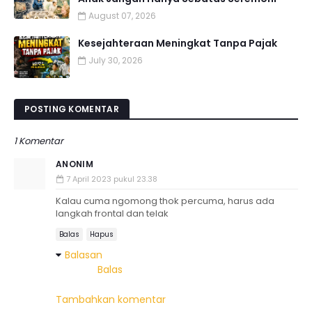
August 07, 2026
Kesejahteraan Meningkat Tanpa Pajak
July 30, 2026
POSTING KOMENTAR
1 Komentar
ANONIM
7 April 2023 pukul 23.38
Kalau cuma ngomong thok percuma, harus ada
langkah frontal dan telak
Balas
Hapus
Balasan
Balas
Tambahkan komentar