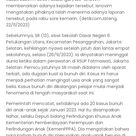
membenarkan adanya kejadian tersebut. Isnovim
mengatakan pihaknya telah menerima adanya laporan
tersebut, pada rabu sore kemarin. (detikcomJateng,
22/11/2023)
Sebelumnya, SR (13), siswi Sekolah Dasar Negeri 6
Petukangan Utara, Kecamatan Pesanggrahan, Jakarta
Selatan, kehilangan nyawa setelah jatuh dari lantai empat
sekolahnya, selasa (26/9/2023). Ia dinyatakan meninggal
dunia ketika dalam perawatan di RSUP Fatmawati, Jakarta
Selatan. Pemicu jatuhnya SR masih didalami oleh aparat
terkait, ada dugaan kuat ia bunuh diri. Kasus ini harus
menjadi perhatian mengingat usia anak yang sangat
belia. Kasus bunuh diri dikalangan pelajar mulai menjadi
fenomena di tengah masyarakat saat ini.
Pemerintah mencatat, setidaknya ada 20 kasus bunuh
diri anak-anak sejak Januari 2023. Hal itu disampaikan
Nahar, selaku Deputi bidang Perlindungan Khusus Anak
Kementerian Pemberdayaan Perempuan dan
Perlindungan Anak (KemenPPPA). Dia mengatakan bahwa
para korban bunuh diri merupakan anak-anak berusia di