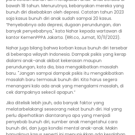
bawah 18 tahun. Menurutnya, kebanyakan mereka yang
bunuh diri disebabkan oleh depresi. Catatan tahun 2023
saja kasus bunuh diri anak sudah sampai 20 kasus.
“Penyebabnya ada depresi, dugaan perundungan, dan
banyak penyebabnya," kata Nahar kepada wartawan di
kantor KemenPPPA Jakarta. (RRI.co, Jumat, 10/11/2023).
Nahar juga bilang bahwa korban kasus bunuh diri tersebar
di beberapa wilayah Indonesia. Dampak psikis yang kerap
dialami anak-anak akibat kekerasan maupun
perundungan, kata dia, bisa mengakibatkan masalah
baru. "Jangan sampai dampak psikis itu mengakibatkan
masalah baru termasuk bunuh diri. Kita harus segera
menangani kalo ada anak yang mengalami masalah, di
cek dampaknya sekecil apapun.”
Jika ditelisik lebih jauh, ada banyak faktor yang
melatarbelakangi seseorang nekat bunuh diri. Hal yang
perlu diperhatikan diantaranya apa yang menjadi
penyebab bunuh diri, sumber anak mengetahui cara
bunuh diri, dan juga kondisi mental anak-anak. Makin
banyaknya kasus seperti ini menunjukkan ada kesalahan