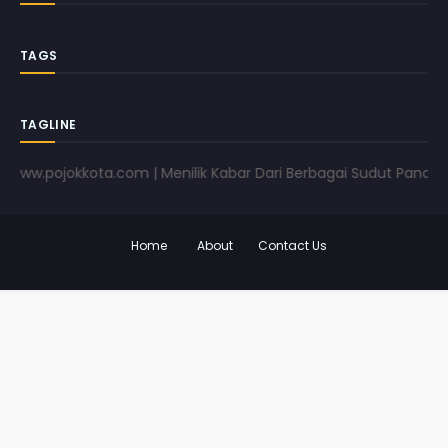
TAGS
TAGLINE
pojokkota.com | Menilik Kabar Dari Berbagai Sudut Pandang | w
Home
About
Contact Us