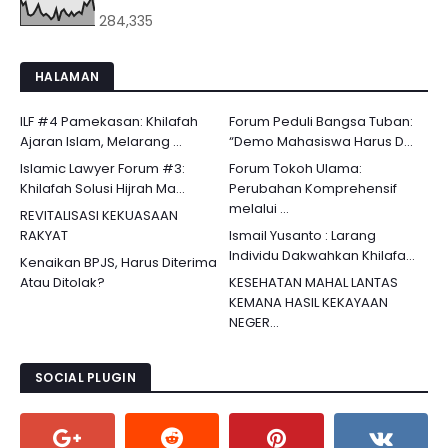
284,335
HALAMAN
ILF #4 Pamekasan: Khilafah
Forum Peduli Bangsa Tuban:
Ajaran Islam, Melarang ...
“Demo Mahasiswa Harus D...
Islamic Lawyer Forum #3:
Forum Tokoh Ulama:
Khilafah Solusi Hijrah Ma...
Perubahan Komprehensif
melalui ...
REVITALISASI KEKUASAAN
RAKYAT
Ismail Yusanto : Larang
Individu Dakwahkan Khilafa...
Kenaikan BPJS, Harus Diterima
Atau Ditolak?
KESEHATAN MAHAL LANTAS
KEMANA HASIL KEKAYAAN
NEGER...
SOCIAL PLUGIN