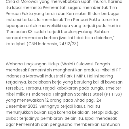
Cina di Morowali yang menyebabkan upah murah. Karena
itu Iqbal meminta Pemerintah segera membentuk Tim
Pencari Fakta yang terdiri dari Kemnaker RI dan berbagai
instansi terkait. Ia mendesak Tim Pencari Fakta turun ke
lapangan untuk menyelidiki apa yang terjadi pada hari ini.
"Persoalan K3 sudah terjadi berulang-ulang. Bahkan
sampai memakan korban jiwa. Ini tidak bisa dibiarkan,"
kata Iqbal (CNN Indonesia, 24/12/23).
Wahana Lingkungan Hidup (Walhi) Sulawesi Tengah
mendesak Pemerintah menghentikan produksi nikel di PT
Indonesia Morowali Industrial Park (IMIP). Hal ini seiring
terjadinya, kecelakaan kerja yang berulang kali di kawasan
tersebut. Terbaru, terjadi kebakaran pada tungku smelter
nikel milik PT Indonesia Tsingshan Stainless Steel (PT ITSS)
yang menewaskan 12 orang pada Ahad pagi, 24
Desember 2023. Seringnya terjadi kasus, hal itu
menunjukkan bukan saja karena kelalaian, tetapi diduga
akibat terjadinya pembiaran. Selain itu, Iqbal mendesak
agar Pemerintah dan pengusaha memberikan santunan