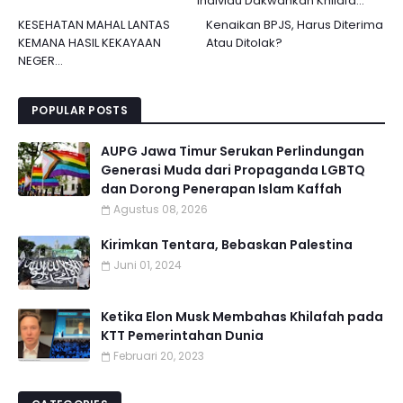
Individu Dakwahkan Khilafa...
KESEHATAN MAHAL LANTAS
Kenaikan BPJS, Harus Diterima
KEMANA HASIL KEKAYAAN
Atau Ditolak?
NEGER...
POPULAR POSTS
AUPG Jawa Timur Serukan Perlindungan
Generasi Muda dari Propaganda LGBTQ
dan Dorong Penerapan Islam Kaffah
Agustus 08, 2026
Kirimkan Tentara, Bebaskan Palestina
Juni 01, 2024
Ketika Elon Musk Membahas Khilafah pada
KTT Pemerintahan Dunia
Februari 20, 2023