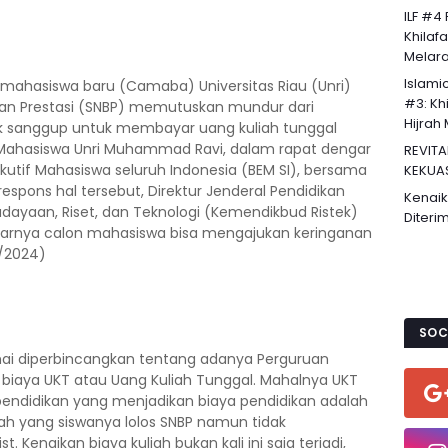
ILF #4
Khilaf
Melaran
Islami
on mahasiswa baru (Camaba) Universitas Riau (Unri)
#3: Khi
rkan Prestasi (SNBP) memutuskan mundur dari
Hijrah 
dak sanggup untuk membayar uang kuliah tunggal
n Mahasiswa Unri Muhammad Ravi, dalam rapat dengar
REVITA
tif Mahasiswa seluruh Indonesia (BEM SI), bersama
KEKUA
espons hal tersebut, Direktur Jenderal Pendidikan
Kenaik
dayaan, Riset, dan Teknologi (Kemendikbud Ristek)
Diteri
enarnya calon mahasiswa bisa mengajukan keringanan
/2024)
SOC
amai diperbincangkan tentang adanya Perguruan
 biaya UKT atau Uang Kuliah Tunggal. Mahalnya UKT
endidikan yang menjadikan biaya pendidikan adalah
kolah yang siswanya lolos SNBP namun tidak
. Kenaikan biaya kuliah bukan kali ini saja terjadi,