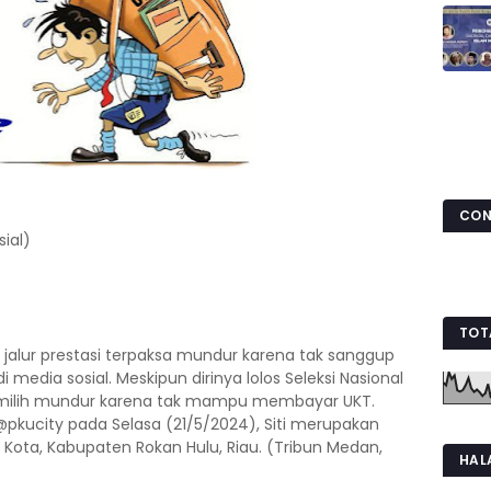
CON
ial)
w
TOT
RI jalur prestasi terpaksa mundur karena tak sanggup
i media sosial. Meskipun dirinya lolos Seleksi Nasional
 memilih mundur karena tak mampu membayar UKT.
@pkucity pada Selasa (21/5/2024), Siti merupakan
IV Kota, Kabupaten Rokan Hulu, Riau. (Tribun Medan,
HAL