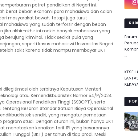
 memperburam potret pendidikan di Negeri ini.
 berat beban ekonomi para mahasiswa dan calon
ari masyarakat bawah, tetapi juga turut
RUBR
l mahasiswa yang sudah terforsir dengan beban
an jika akhir-akhir ini makin banyak mahasiswa yang
Forum
ga berujung kriminal. Tidak sedikit pula yang
Perub
njangan, seperti kasus mahasiswi Universitas Negeri
Kompre
setelah sakit karena tidak mampu membayar UKT
...
KESEH
LANTA
KEKAYA
i dilegitimasi oleh terbitnya Keputusan Menteri
 Teknologi atau Kemendikbudristek Nomor 54/P/2024
POP
a Operasional Pendidikan Tinggi (SSBOPT), serta
 tentang Besaran Standar Satuan Biaya Operasional
emendikbudristek sendiri, yang mengatur pemetaan
tiap program studi. Dengan aturan ini, bukan hanya UKT
pat menetapkan kenaikan tarif IPI yang besarannya
liah Tunggal (BKT) per tahun di tiap prodi. Meski