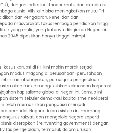
WCU), dengan indikator standar mutu dan akreditasi
baga dunia. Alih-alih bisa meningkatkan mutu Tri
idikan dan Pengajaran, Penelitian dan
pada masyarakat, fokus lembaga pendidikan tinggi
idikan yang mulia, yang katanya diinginkan Negeri ini.
mas 2045 dipastikan hanya tinggal mimpi.
kasus korupsi di PT kini makin marak terjadi,
engan modus magang di perusahaan-perusahaan
ng lebih membahayakan, paradigma pengelolaan
ni, justru akan makin mengukuhkan kekuasaan korporasi
ahan kapitalisme global di Negeri ini. Semua ini
rapan sistem sekuler demokrasi kapitalisme neoliberal
em ini telah memosisikan penguasa menjadi
para pemodal. Negara dalam sistem ini memang
mengurus rakyat, dan mengelola Negara seperti
isnis diterapkan (reinventing government) dengan
tivitas pengelolaan, termasuk dalam urusan