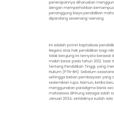
penerapannya diharuskan menggunaka
dengan memperhatikan kemampuan 
penanggung biaya pendidikan mahasi
dipandang sewenang-wenang.
Ini adalah potret kapitalisasi pendi
Negara atas hak pendidikan bagi ra
tidak berujung ini ternyata berawa
makin besar pada tahun 2012. Saat 
tentang Pendidikan Tinggi, yang m
Hukum (PTN-BH). Sebelum swastanisa
sehingga beban pembiayaan yang di
sedemikian rupa. Namun, ketika be
menggunakan paradigma bisnis seca
mahasiswa dihitung sebagai salah
Januari 2024, setidaknya sudah ada 