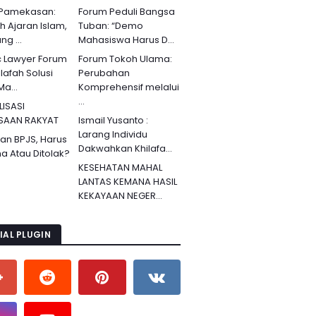
 Pamekasan:
Forum Peduli Bangsa
ah Ajaran Islam,
Tuban: “Demo
g ...
Mahasiswa Harus D...
c Lawyer Forum
Forum Tokoh Ulama:
lafah Solusi
Perubahan
Ma...
Komprehensif melalui
...
LISASI
SAAN RAKYAT
Ismail Yusanto :
Larang Individu
an BPJS, Harus
Dakwahkan Khilafa...
ma Atau Ditolak?
KESEHATAN MAHAL
LANTAS KEMANA HASIL
KEKAYAAN NEGER...
IAL PLUGIN