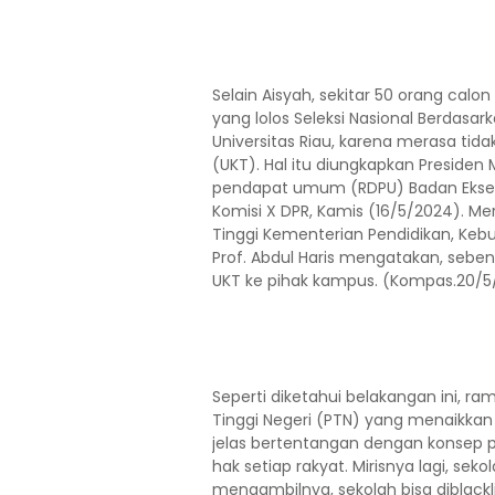
Selain Aisyah, sekitar 50 orang cal
yang lolos Seleksi Nasional Berdasa
Universitas Riau, karena merasa ti
(UKT). Hal itu diungkapkan Preside
pendapat umum (RDPU) Badan Ekseku
Komisi X DPR, Kamis (16/5/2024). Mer
Tinggi Kementerian Pendidikan, Kebu
Prof. Abdul Haris mengatakan, seb
UKT ke pihak kampus. (Kompas.20/5
Seperti diketahui belakangan ini, r
Tinggi Negeri (PTN) yang menaikkan
jelas bertentangan dengan konsep p
hak setiap rakyat. Mirisnya lagi, se
mengambilnya, sekolah bisa diblacklist