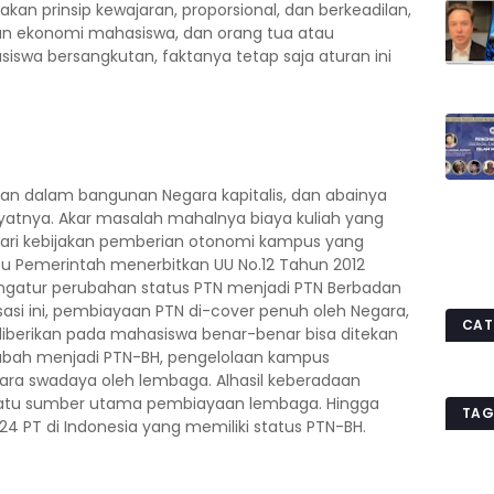
n prinsip kewajaran, proporsional, dan berkeadilan,
ekonomi mahasiswa, dan orang tua atau
swa bersangkutan, faktanya tetap saja aturan ini
dikan dalam bangunan Negara kapitalis, dan abainya
kyatnya. Akar masalah mahalnya biaya kuliah yang
l dari kebijakan pemberian otonomi kampus yang
itu Pemerintah menerbitkan UU No.12 Tahun 2012
engatur perubahan status PTN menjadi PTN Berbadan
si ini, pembiayaan PTN di-cover penuh oleh Negara,
CAT
berikan pada mahasiswa benar-benar bisa ditekan
rubah menjadi PTN-BH, pengelolaan kampus
ra swadaya oleh lembaga. Alhasil keberadaan
 satu sumber utama pembiayaan lembaga. Hingga
TAG
24 PT di Indonesia yang memiliki status PTN-BH.