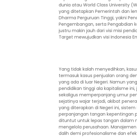
dunia atau World Class University (
yang ditetapkan Pemerintah dan lem
Dharma Perguruan Tinggi, yakni Pend
Pengembangan, serta Pengabdian ke
justru makin jauh dari visi misi pend
Target mewujudkan visi Indonesia E
Yang tidak kalah menyedihkan, kasus-
termasuk kasus penjualan orang d
yang ada di luar Negeri. Namun ya
pendidikan tinggi ala kapitalisme i
sekaligus memperpanjang umur penjaj
sejatinya wajar terjadi, akibat pene
yang diterapkan di Negeri ini, sist
perpanjangan tangan kepentingan 
dituntut untuk lepas tangan dalam 
mengelola perusahaan. Manajemen b
dalih demi profesionalisme dan efek