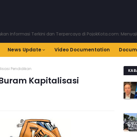
si Terkini dan Terpercaya di PojokKota.com: Menyajikan Berita
News Update
Video Documentation
Docum
lisasi Pendidikan
KAB
 Buram Kapitalisasi