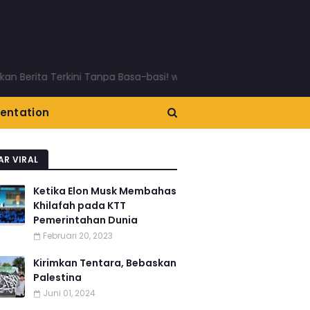
 Terkini Tanpa Basa-basi! www.pojokkota.com
entation
AR VIRAL
Ketika Elon Musk Membahas
Khilafah pada KTT
Pemerintahan Dunia
Februari 20, 2023
Kirimkan Tentara, Bebaskan
Palestina
Juni 01, 2024