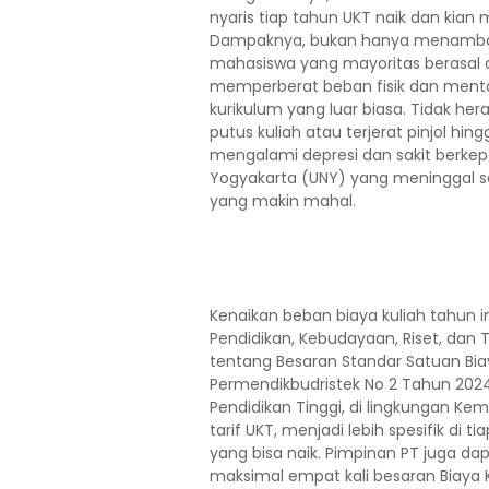
nyaris tiap tahun UKT naik dan kian
Dampaknya, bukan hanya menambah
mahasiswa yang mayoritas berasal d
memperberat beban fisik dan menta
kurikulum yang luar biasa. Tidak her
putus kuliah atau terjerat pinjol hing
mengalami depresi dan sakit berkepa
Yogyakarta (UNY) yang meninggal 
yang makin mahal.
Kenaikan beban biaya kuliah tahun in
Pendidikan, Kebudayaan, Riset, dan
tentang Besaran Standar Satuan Biay
Permendikbudristek No 2 Tahun 2024
Pendidikan Tinggi, di lingkungan K
tarif UKT, menjadi lebih spesifik di 
yang bisa naik. Pimpinan PT juga da
maksimal empat kali besaran Biaya Ku