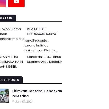
IK LAIN
 Tokoh Ulama:
REVITALISASI
ahan
KEKUASAAN RAKYAT
hensif melalui
Ismail Yusanto :
Larang Individu
Dakwahkan Khilafa...
ATAN MAHAL
Kenaikan BPJS, Harus
S KEMANA HASIL
Diterima Atau Ditolak?
AN NEGER...
ULAR POSTS
Kirimkan Tentara, Bebaskan
Palestina
Juni 01, 2024