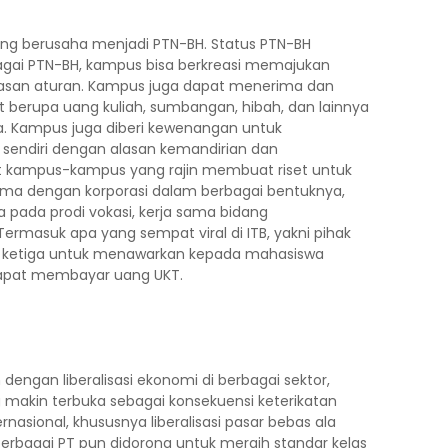
ng berusaha menjadi PTN-BH. Status PTN-BH
ai PTN-BH, kampus bisa berkreasi memajukan
san aturan. Kampus juga dapat menerima dan
berupa uang kuliah, sumbangan, hibah, dan lainnya
a. Kampus juga diberi kewenangan untuk
 sendiri dengan alasan kemandirian dan
t kampus-kampus yang rajin membuat riset untuk
 sama dengan korporasi dalam berbagai bentuknya,
 pada prodi vokasi, kerja sama bidang
Termasuk apa yang sempat viral di ITB, yakni pihak
 ketiga untuk menawarkan kepada mahasiswa
apat membayar uang UKT.
n dengan liberalisasi ekonomi di berbagai sektor,
g makin terbuka sebagai konsekuensi keterikatan
rnasional, khususnya liberalisasi pasar bebas ala
i berbagai PT pun didorong untuk meraih standar kelas