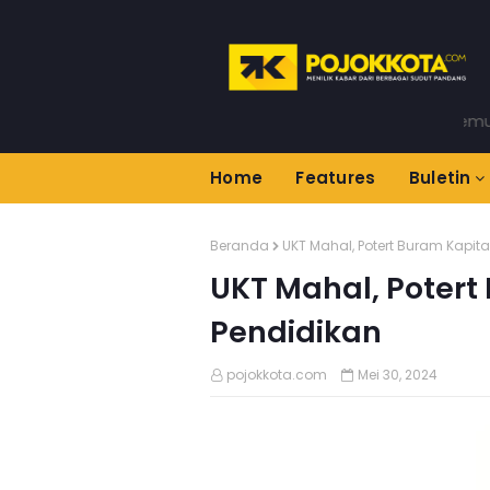
Temukan Informa
Home
Features
Buletin
Beranda
UKT Mahal, Potert Buram Kapita
UKT Mahal, Potert
Pendidikan
pojokkota.com
Mei 30, 2024