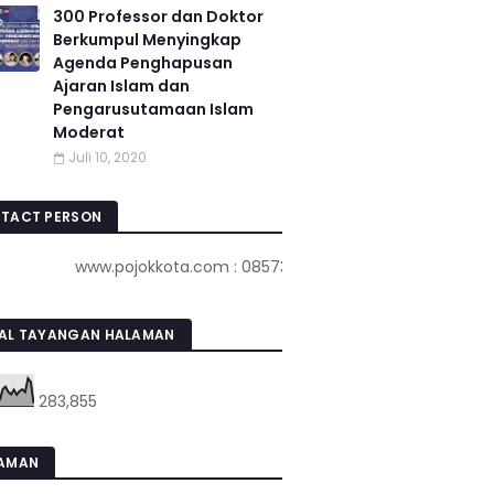
300 Professor dan Doktor
Berkumpul Menyingkap
Agenda Penghapusan
Ajaran Islam dan
Pengarusutamaan Islam
Moderat
Juli 10, 2020
TACT PERSON
ww.pojokkota.com : 085732001924
AL TAYANGAN HALAMAN
283,855
AMAN