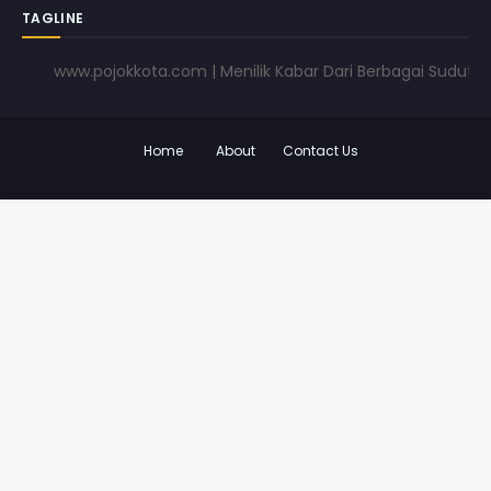
TAGLINE
www.pojokkota.com | Menilik Kabar Dari Berbagai Sudut Panda
Home
About
Contact Us