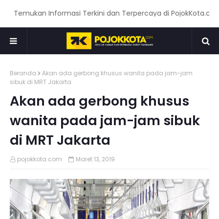
Temukan Informasi Terkini dan Terpercaya di PojokKota.com: Me
Beranda
Akan ada gerbong khusus wanita pada jam-jam
sibuk di MRT Jakarta
Akan ada gerbong khusus
wanita pada jam-jam sibuk
di MRT Jakarta
pojokkota.com
Maret 13, 2019