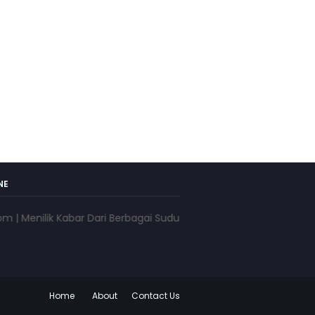
NE
ilik Kabar Dari Berbagai Sudut Pandang | www.pojokkota.com | 
Home
About
Contact Us