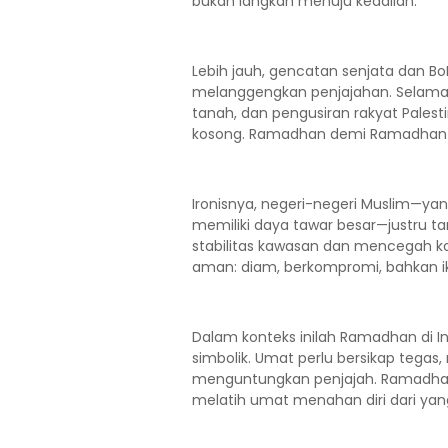
bukan langkah menuju keadilan.
Lebih jauh, gencatan senjata dan BoP
melanggengkan penjajahan. Selama
tanah, dan pengusiran rakyat Pales
kosong. Ramadhan demi Ramadhan ber
Ironisnya, negeri-negeri Muslim—y
memiliki daya tawar besar—justru ta
stabilitas kawasan dan mencegah ko
aman: diam, berkompromi, bahkan i
Dalam konteks inilah Ramadhan di I
simbolik. Umat perlu bersikap tega
menguntungkan penjajah. Ramadha
melatih umat menahan diri dari yang