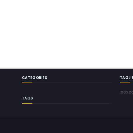
CATEGORIES
TAGLI
www.pojokkota.com | Men
TAGS