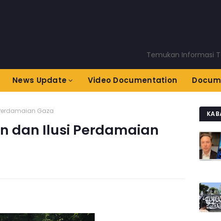
Temukan Informasi Terkini 
News Update
Video Documentation
Docum
Perdamaian Gaza
KAB
 dan Ilusi Perdamaian