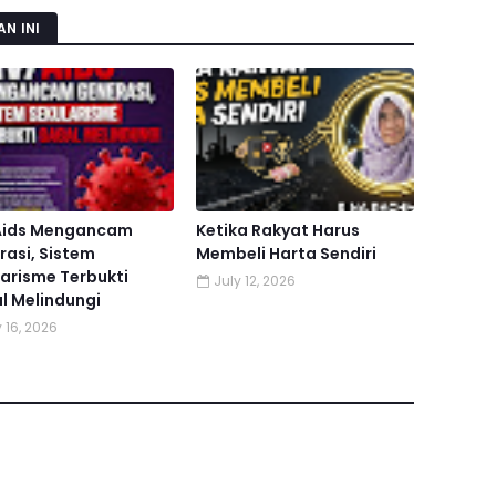
N INI
Aids Mengancam
Ketika Rakyat Harus
asi, Sistem
Membeli Harta Sendiri
arisme Terbukti
July 12, 2026
l Melindungi
 16, 2026