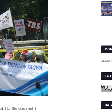
CON
www.pojokkota.com : 085
TOT
HAL
 Bd. (Aktifis Muslimah)