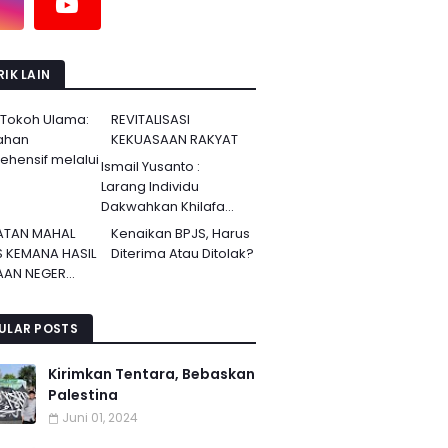
IK LAIN
 Tokoh Ulama:
REVITALISASI
ahan
KEKUASAAN RAKYAT
hensif melalui
Ismail Yusanto :
Larang Individu
Dakwahkan Khilafa...
ATAN MAHAL
Kenaikan BPJS, Harus
S KEMANA HASIL
Diterima Atau Ditolak?
AN NEGER...
ULAR POSTS
Kirimkan Tentara, Bebaskan
Palestina
Juni 01, 2024