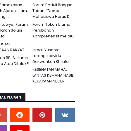
 Pamekasan:
Forum Peduli Bangsa
ah Ajaran Islam,
Tuban: “Demo
g ...
Mahasiswa Harus D...
c Lawyer Forum
Forum Tokoh Ulama:
lafah Solusi
Perubahan
Ma...
Komprehensif melalui
...
LISASI
SAAN RAKYAT
Ismail Yusanto :
Larang Individu
an BPJS, Harus
Dakwahkan Khilafa...
ma Atau Ditolak?
KESEHATAN MAHAL
LANTAS KEMANA HASIL
KEKAYAAN NEGER...
IAL PLUGIN