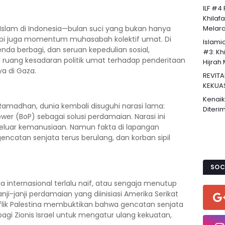
ILF #4
Khilaf
lam di Indonesia—bulan suci yang bukan hanya
Melaran
tapi juga momentum muhasabah kolektif umat. Di
Islami
nda berbagi, dan seruan kepedulian sosial,
#3: Khi
ruang kesadaran politik umat terhadap penderitaan
Hijrah 
ya di Gaza.
REVITA
KEKUA
Kenaik
amadhan, dunia kembali disuguhi narasi lama:
Diteri
er (BoP) sebagai solusi perdamaian. Narasi ini
keluar kemanusiaan. Namun fakta di lapangan
ncatan senjata terus berulang, dan korban sipil
SOC
a internasional terlalu naif, atau sengaja menutup
i-janji perdamaian yang diinisiasi Amerika Serikat
flik Palestina membuktikan bahwa gencatan senjata
bagi Zionis Israel untuk mengatur ulang kekuatan,