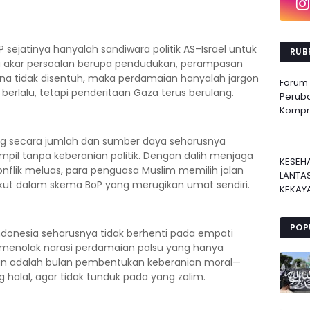
 sejatinya hanyalah sandiwara politik AS–Israel untuk
RUBR
 akar persoalan berupa pendudukan, perampasan
tina tidak disentuh, maka perdamaian hanyalah jargon
Forum
lalu, tetapi penderitaan Gaza terus berulang.
Perub
Kompre
...
ang secara jumlah dan sumber daya seharusnya
mpil tanpa keberanian politik. Dengan dalih menjaga
KESEH
nflik meluas, para penguasa Muslim memilih jalan
LANTA
kut dalam skema BoP yang merugikan umat sendiri.
KEKAYA
POP
ndonesia seharusnya tidak berhenti pada empati
s, menolak narasi perdamaian palsu yang hanya
n adalah bulan pembentukan keberanian moral—
 halal, agar tidak tunduk pada yang zalim.