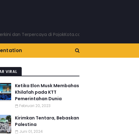
dan Terpercaya di PojokKota.com: Menyajikan Berita Terkini Ta
entation
AR VIRAL
Ketika Elon Musk Membahas
Khilafah pada KTT
Pemerintahan Dunia
Februari 20, 2023
Kirimkan Tentara, Bebaskan
Palestina
Juni 01, 2024