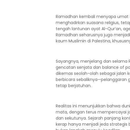
Ramadhan kembali menyapa umat Is
menghadirkan suasana religius, te
tengah lantunan ayat Al-Qur’an, age
Ramadhan seharusnya juga menjadi 
kaum Muslimin di Palestina, khususn
Sayangnya, menjelang dan selama R
gencatan senjata dan balance of pow
dikemas seolah-olah sebagai jalan 
berbicara sebaliknya—pelanggaran ge
tetap berjatuhan.
Realitas ini menunjukkan bahwa duni
mata, dengan terus mempercayai janj
dan sekutunya. Sejarah panjang kon
kerap hanya menjadi jeda strategis 