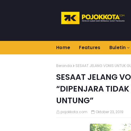
Home
Features
Buletin
Beranda
SESAAT JELANG VONIS UNTUK GU
SESAAT JELANG VO
“DIPENJARA TIDAK 
UNTUNG”
pojokkota.com
Oktober 23, 2019