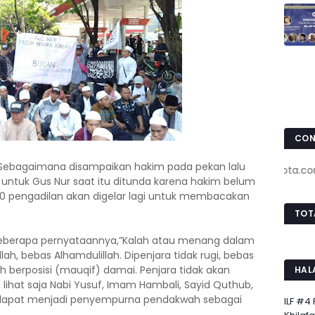
CON
Sebagaimana disampaikan hakim pada pekan lalu
www.pojokkota.com : 0
untuk Gus Nur saat itu ditunda karena hakim belum
9.00 pengadilan akan digelar lagi untuk membacakan
TOT
beberapa pernyataannya,”Kalah atau menang dalam
llah, bebas Alhamdulillah. Dipenjara tidak rugi, bebas
ah berposisi (mauqif) damai. Penjara tidak akan
HAL
lihat saja Nabi Yusuf, Imam Hambali, Sayid Quthub,
a dapat menjadi penyempurna pendakwah sebagai
ILF #4