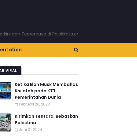
dan Terpercaya di PojokKota.com: Menyajikan Berita Terkini Ta
entation
AR VIRAL
Ketika Elon Musk Membahas
Khilafah pada KTT
Pemerintahan Dunia
Februari 20, 2023
Kirimkan Tentara, Bebaskan
Palestina
Juni 01, 2024