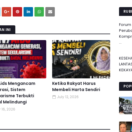
RUBR
Forum
N INI
Perub
Kompre
...
KESEH
LANTA
KEKAYA
Aids Mengancam
Ketika Rakyat Harus
POP
asi, Sistem
Membeli Harta Sendiri
arisme Terbukti
July 12, 2026
l Melindungi
 16, 2026