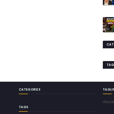
CAT
TAG
CATEGORIES
TAGLI
www.pojokkota.com | Men
TAGS