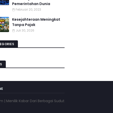
Pemerintahan Dunia
Februari 20, 2023
Kesejahteraan Meningkat
Tanpa Pajak
Juli 30, 2026
EGORIES
S
NE
ilik Kabar Dari Berbagai Sudut Pandang | www.pojokkota.com | 