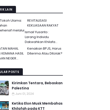
IK LAIN
 Tokoh Ulama:
REVITALISASI
ahan
KEKUASAAN RAKYAT
hensif melalui
Ismail Yusanto :
Larang Individu
Dakwahkan Khilafa...
ATAN MAHAL
Kenaikan BPJS, Harus
S KEMANA HASIL
Diterima Atau Ditolak?
AN NEGER...
ULAR POSTS
Kirimkan Tentara, Bebaskan
Palestina
Juni 01, 2024
Ketika Elon Musk Membahas
Khilafah pada KTT