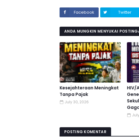
Facebook
Twitter
ANDA MUNGKIN MENYUKAI POSTINGA
Kesejahteraan Meningkat
HIV/
Tanpa Pajak
Gener
Sekul
July 30, 2026
Gaga
July
POSTING KOMENTAR