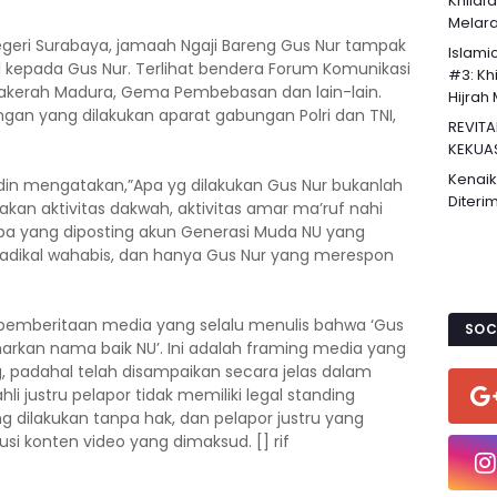
Khilaf
Melaran
Negeri Surabaya, jamaah Ngaji Bareng Gus Nur tampak
Islami
kepada Gus Nur. Terlihat bendera Forum Komunikasi
#3: Khi
Sakerah Madura, Gema Pembebasan dan lain-lain.
Hijrah 
n yang dilakukan aparat gabungan Polri dan TNI,
REVITA
KEKUA
Kenaik
din mengatakan,”Apa yg dilakukan Gus Nur bukanlah
Diteri
an aktivitas dakwah, aktivitas amar ma’ruf nahi
a yang diposting akun Generasi Muda NU yang
dikal wahabis, dan hanya Gus Nur yang merespon
emberitaan media yang selalu menulis bahwa ‘Gus
SOC
rkan nama baik NU’. Ini adalah framing media yang
g, padahal telah disampaikan secara jelas dalam
i justru pelapor tidak memiliki legal standing
g dilakukan tanpa hak, dan pelapor justru yang
si konten video yang dimaksud. [] rif