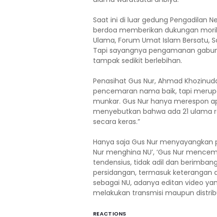
Saat ini di luar gedung Pengadilan 
berdoa memberikan dukungan moril 
Ulama, Forum Umat Islam Bersatu, 
Tapi sayangnya pengamanan gabunga
tampak sedikit berlebihan.
Penasihat Gus Nur, Ahmad Khozinud
pencemaran nama baik, tapi merupak
munkar. Gus Nur hanya merespon ap
menyebutkan bahwa ada 21 ulama ra
secara keras.”
Hanya saja Gus Nur menyayangkan p
Nur menghina NU’, ‘Gus Nur mencema
tendensius, tidak adil dan berimban
persidangan, termasuk keterangan ahl
sebagai NU, adanya editan video yan
melakukan transmisi maupun distribu
REACTIONS