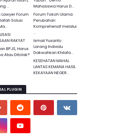
ah Ajaran Islam,
Tuban: “Demo
g ...
Mahasiswa Harus D...
c Lawyer Forum
Forum Tokoh Ulama:
lafah Solusi
Perubahan
Ma...
Komprehensif melalui
...
LISASI
SAAN RAKYAT
Ismail Yusanto :
Larang Individu
an BPJS, Harus
Dakwahkan Khilafa...
ma Atau Ditolak?
KESEHATAN MAHAL
LANTAS KEMANA HASIL
KEKAYAAN NEGER...
IAL PLUGIN