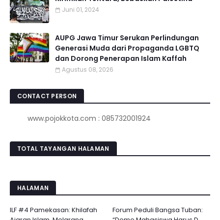
Juni 01, 2024
AUPG Jawa Timur Serukan Perlindungan
Generasi Muda dari Propaganda LGBTQ
dan Dorong Penerapan Islam Kaffah
Agustus 08, 2026
CONTACT PERSON
www.pojokkota.com : 085732001924
TOTAL TAYANGAN HALAMAN
HALAMAN
ILF #4 Pamekasan: Khilafah
Forum Peduli Bangsa Tuban:
Ajaran Islam, Melarang ...
“Demo Mahasiswa Harus D...