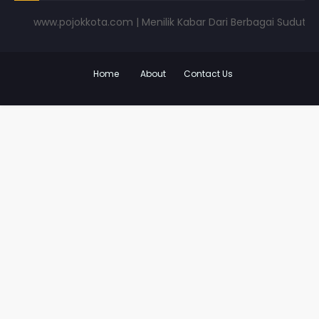
www.pojokkota.com | Menilik Kabar Dari Berbagai Sudut Panda
Home
About
Contact Us