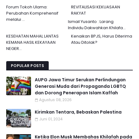
Forum Tokoh Ulama:
REVITALISASI KEKUASAAN
Perubahan Komprehensif
RAKYAT
melalui ...
Ismail Yusanto : Larang
Individu Dakwahkan Khilafa...
KESEHATAN MAHAL LANTAS
Kenaikan BPJS, Harus Diterima
KEMANA HASIL KEKAYAAN
Atau Ditolak?
NEGER...
POPULAR POSTS
AUPG Jawa Timur Serukan Perlindungan
Generasi Muda dari Propaganda LGBTQ
dan Dorong Penerapan Islam Kaffah
Agustus 08, 2026
Kirimkan Tentara, Bebaskan Palestina
Juni 01, 2024
Ketika Elon Musk Membahas Khilafah pada