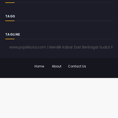
TAGS
TAGLINE
www.pojokkota.com | Menilik Kabar Dari Berbagai Sudut Pandang 
Home
About
Contact Us