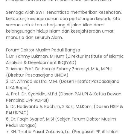
Semoga Allah SWT senantiasa memberikan kesehatan,
kekuatan, keistiqomahan dan pertolongan kepada kita
semua untuk terus berjuang di jalan Allah demi
kelangsungan hidup Islam dan kesejahteraan umat
manusia dan seluruh Alam.
Forum Doktor Muslim Peduli Bangsa
1. Dr. Fahmy Lukman, M.Hum (Direktur Institute of Islamic
Analysis & Development INQIYAD)
2. Assoc. Prof. Dr. Hamid Fahmy Zarkasyi, M.A., M.Phil
(Direktur Pascasarjana UNIDA)
3. Dr. Ahmad Sastra, M.M. (Dosen Filsafat Pascasarjana
UIKA Bogor)
4. Prof. Dr. Syahidin, M.Pd (Dosen PAI UPI & Ketua Dewan
Pembina DPP ADPISI)
5. Dr. Hadiyanto A. Rachim, S.Sos., M.I.Kom. (Dosen FISIP &
PAI UNPAD)
6. Dr. Faqih Syarief, M.Si (Sekjen Forum Doktor Muslim
Peduli Bangsa)
7. KH. Thoha Yusuf Zakariya, Lc. (Pengasuh PP Al Ishlah