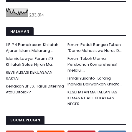
283,814
HALAMAN
ILF #4 Pamekasan: Khilafah
Forum Peduli Bangsa Tuban:
Ajaran Islam, Melarang ...
“Demo Mahasiswa Harus D...
Islamic Lawyer Forum #3:
Forum Tokoh Ulama:
Khilafah Solusi Hijrah Ma...
Perubahan Komprehensif
melalui ...
REVITALISASI KEKUASAAN
RAKYAT
Ismail Yusanto : Larang
Individu Dakwahkan Khilafa...
Kenaikan BPJS, Harus Diterima
Atau Ditolak?
KESEHATAN MAHAL LANTAS
KEMANA HASIL KEKAYAAN
NEGER...
SOCIAL PLUGIN