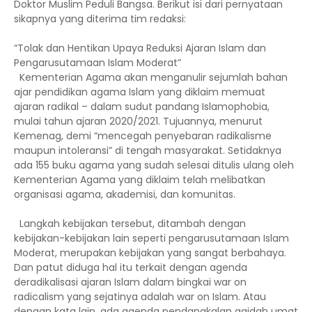
Doktor Muslim Peduli Bangsa. Berikut isi dari pernyataan
sikapnya yang diterima tim redaksi:
“Tolak dan Hentikan Upaya Reduksi Ajaran Islam dan
Pengarusutamaan Islam Moderat”
Kementerian Agama akan menganulir sejumlah bahan
ajar pendidikan agama Islam yang diklaim memuat
ajaran radikal – dalam sudut pandang Islamophobia,
mulai tahun ajaran 2020/2021. Tujuannya, menurut
Kemenag, demi “mencegah penyebaran radikalisme
maupun intoleransi” di tengah masyarakat. Setidaknya
ada 155 buku agama yang sudah selesai ditulis ulang oleh
Kementerian Agama yang diklaim telah melibatkan
organisasi agama, akademisi, dan komunitas.
Langkah kebijakan tersebut, ditambah dengan
kebijakan-kebijakan lain seperti pengarusutamaan Islam
Moderat, merupakan kebijakan yang sangat berbahaya.
Dan patut diduga hal itu terkait dengan agenda
deradikalisasi ajaran Islam dalam bingkai war on
radicalism yang sejatinya adalah war on Islam. Atau
dengan kata lain, ada agenda pendangkalan aqidah umat