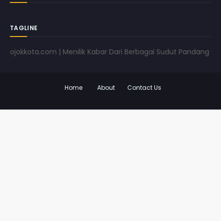
TAGLINE
okkota.com | Menilik Kabar Dari Berbagai Sudut Pandang | www.p
Home
About
Contact Us