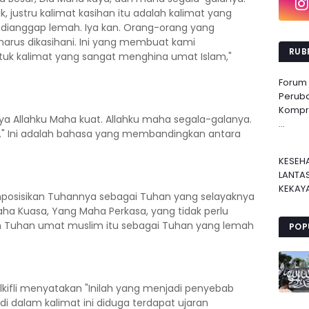
k, justru kalimat kasihan itu adalah kalimat yang
 dianggap lemah. Iya kan. Orang-orang yang
 harus dikasihani. Ini yang membuat kami
RUBR
uk kalimat yang sangat menghina umat Islam,"
Forum
Perub
Kompre
ya Allahku Maha kuat. Allahku maha segala-galanya.
...
la." Ini adalah bahasa yang membandingkan antara
.
KESEH
LANTA
KEKAYA
emposisikan Tuhannya sebagai Tuhan yang selayaknya
 Kuasa, Yang Maha Perkasa, yang tidak perlu
n Tuhan umat muslim itu sebagai Tuhan yang lemah
POP
kifli menyatakan "Inilah yang menjadi penyebab
 dalam kalimat ini diduga terdapat ujaran