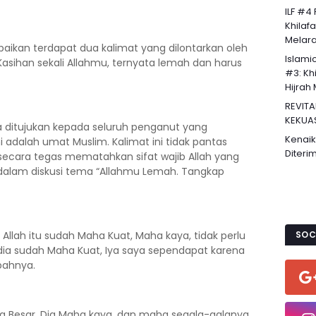
ILF #4
Khilaf
Melaran
ikan terdapat dua kalimat yang dilontarkan oleh
Islami
Kasihan sekali Allahmu, ternyata lemah dan harus
#3: Khi
Hijrah 
REVITA
KEKUA
a ditujukan kepada seluruh penganut yang
Kenaik
 adalah umat Muslim. Kalimat ini tidak pantas
Diteri
secara tegas mematahkan sifat wajib Allah yang
a dalam diskusi tema “Allahmu Lemah. Tangkap
Allah itu sudah Maha Kuat, Maha kaya, tidak perlu
SOC
a dia sudah Maha Kuat, Iya saya sependapat karena
bahnya.
aha Besar, Dia Maha kaya, dan maha segala-galanya.