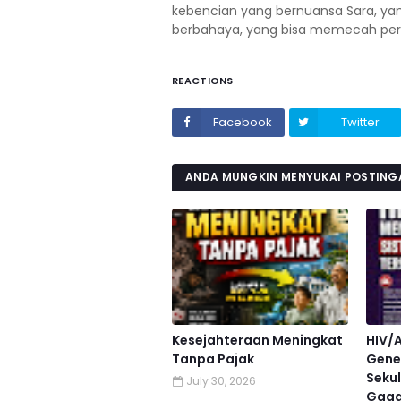
kebencian yang bernuansa Sara, ya
berbahaya, yang bisa memecah persat
REACTIONS
Facebook
Twitter
ANDA MUNGKIN MENYUKAI POSTINGA
Kesejahteraan Meningkat
HIV/
Tanpa Pajak
Gener
Sekul
July 30, 2026
Gaga