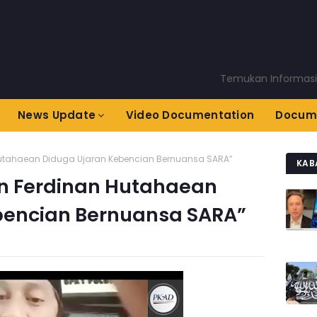
Temukan Informasi Terkini
News Update
Video Documentation
Docum
 Hutahaean Diduga Ujaran Kebencian Bernuansa SARA”
KAB
an Ferdinan Hutahaean
bencian Bernuansa SARA”