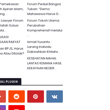
 Pamekasan:
Forum Peduli Bangsa
ah Ajaran Islam,
Tuban: “Demo
g ...
Mahasiswa Harus D...
c Lawyer Forum
Forum Tokoh Ulama:
lafah Solusi
Perubahan
Ma...
Komprehensif melalui
...
LISASI
SAAN RAKYAT
Ismail Yusanto :
Larang Individu
an BPJS, Harus
Dakwahkan Khilafa...
ma Atau Ditolak?
KESEHATAN MAHAL
LANTAS KEMANA HASIL
KEKAYAAN NEGER...
IAL PLUGIN