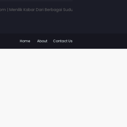
ilik Kabar Dari Berbagai Sudut Pandang | www.pojokkota.com | 
Home
About
Contact Us