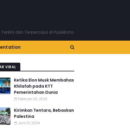
 dan Terpercaya di PojokKota.com: Menyajikan Berita Terkini T
entation
AR VIRAL
Ketika Elon Musk Membahas
Khilafah pada KTT
Pemerintahan Dunia
Februari 20, 2023
Kirimkan Tentara, Bebaskan
Palestina
Juni 01, 2024