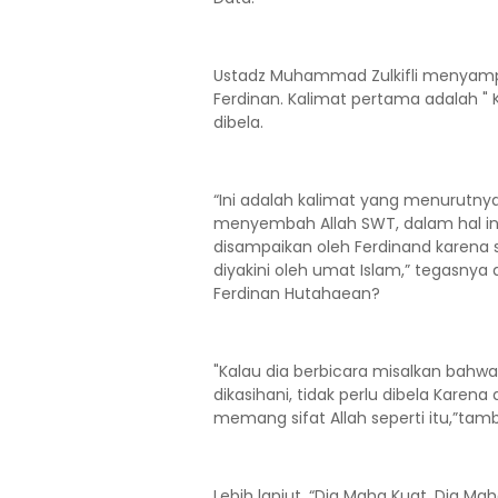
Ustadz Muhammad Zulkifli menyampa
Ferdinan. Kalimat pertama adalah " 
dibela.
“Ini adalah kalimat yang menurutny
menyembah Allah SWT, dalam hal ini
disampaikan oleh Ferdinand karena 
diyakini oleh umat Islam,” tegasny
Ferdinan Hutahaean?
"Kalau dia berbicara misalkan bahwa 
dikasihani, tidak perlu dibela Karen
memang sifat Allah seperti itu,”tam
Lebih lanjut, “Dia Maha Kuat, Dia M