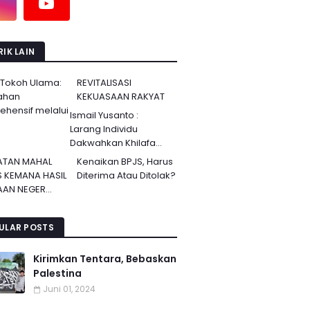
IK LAIN
 Tokoh Ulama:
REVITALISASI
ahan
KEKUASAAN RAKYAT
hensif melalui
Ismail Yusanto :
Larang Individu
Dakwahkan Khilafa...
ATAN MAHAL
Kenaikan BPJS, Harus
S KEMANA HASIL
Diterima Atau Ditolak?
AN NEGER...
ULAR POSTS
Kirimkan Tentara, Bebaskan
Palestina
Juni 01, 2024