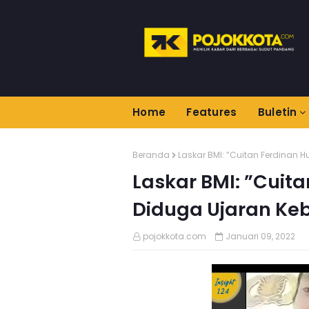
Home
Features
Buletin
Beranda
Laskar BMI: ”Cuitan Ferdinan
Laskar BMI: ”Cuit
Diduga Ujaran Ke
pojokkota.com
Januari 09, 2022