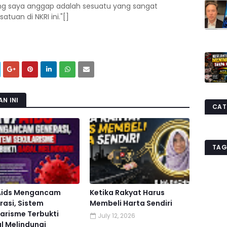
ng saya anggap adalah sesuatu yang sangat
uan di NKRI ini."[]
N INI
CAT
TAG
Aids Mengancam
Ketika Rakyat Harus
asi, Sistem
Membeli Harta Sendiri
arisme Terbukti
July 12, 2026
l Melindungi