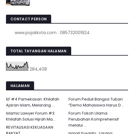
CONTACT PERSON
www.pojokkota.com : 085732001924
TOTAL TAYANGAN HALAMAN
284,408
HALAMAN
ILF #4 Pamekasan: Khilafah
Forum Peduli Bangsa Tuban:
Ajaran Islam, Melarang ...
“Demo Mahasiswa Harus D...
Islamic Lawyer Forum #3:
Forum Tokoh Ulama:
Khilafah Solusi Hijrah Ma...
Perubahan Komprehensif
melalui ...
REVITALISASI KEKUASAAN
RAKYAT
Ismail Yusanto : Larang