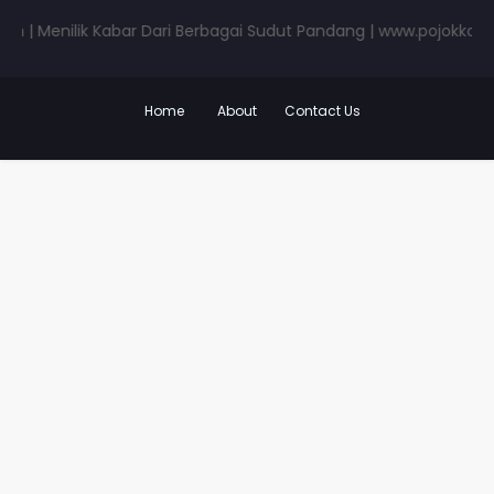
Menilik Kabar Dari Berbagai Sudut Pandang | www.pojokkota.com 
Home
About
Contact Us