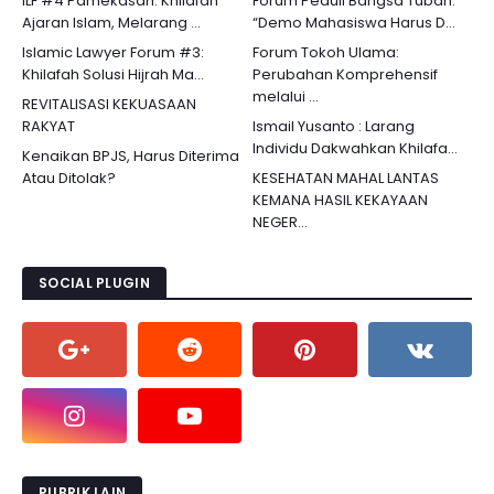
ILF #4 Pamekasan: Khilafah
Forum Peduli Bangsa Tuban:
Ajaran Islam, Melarang ...
“Demo Mahasiswa Harus D...
Islamic Lawyer Forum #3:
Forum Tokoh Ulama:
Khilafah Solusi Hijrah Ma...
Perubahan Komprehensif
melalui ...
REVITALISASI KEKUASAAN
RAKYAT
Ismail Yusanto : Larang
Individu Dakwahkan Khilafa...
Kenaikan BPJS, Harus Diterima
Atau Ditolak?
KESEHATAN MAHAL LANTAS
KEMANA HASIL KEKAYAAN
NEGER...
SOCIAL PLUGIN
RUBRIK LAIN