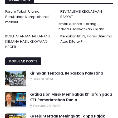
Forum Tokoh Ulama:
REVITALISASI KEKUASAAN
Perubahan Komprehensif
RAKYAT
melalui ...
Ismail Yusanto : Larang
Individu Dakwahkan Khilafa...
KESEHATAN MAHAL LANTAS
Kenaikan BPJS, Harus Diterima
KEMANA HASIL KEKAYAAN
Atau Ditolak?
NEGER...
POPULAR POSTS
Kirimkan Tentara, Bebaskan Palestina
Juni 01, 2024
Ketika Elon Musk Membahas Khilafah pada
KTT Pemerintahan Dunia
Februari 20, 2023
Kesejahteraan Meningkat Tanpa Pajak