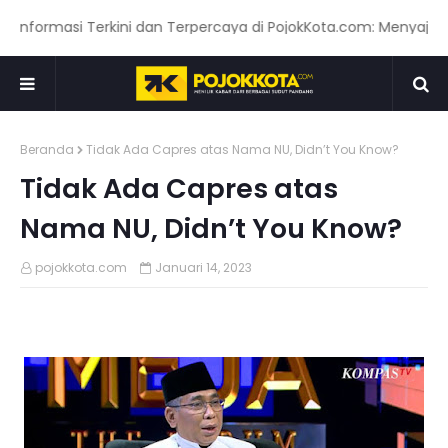
masi Terkini dan Terpercaya di PojokKota.com: Menyajikan Beri
Beranda
Tidak Ada Capres atas Nama NU, Didn’t You Know?
Tidak Ada Capres atas
Nama NU, Didn’t You Know?
pojokkota.com
Januari 14, 2023