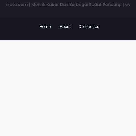
a.com | Menilik Kabar Dari Berbagai Sudut Pandang | www.pojokk
Home
About
Contact Us