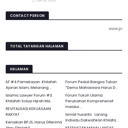
Juli 10, 2020
CONTACT PERSON
www.pojokkota.
TOTAL TAYANGAN HALAMAN
HALAMAN
ILF #4 Pamekasan: Khilafah
Forum Peduli Bangsa Tuban:
Ajaran Islam, Melarang ...
“Demo Mahasiswa Harus D...
Islamic Lawyer Forum #3:
Forum Tokoh Ulama:
Khilafah Solusi Hijrah Ma...
Perubahan Komprehensif
melalui ...
REVITALISASI KEKUASAAN
RAKYAT
Ismail Yusanto : Larang
Individu Dakwahkan Khilafa...
Kenaikan BPJS, Harus Diterima
Atau Ditolak?
KESEHATAN MAHAL LANTAS