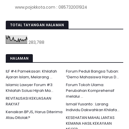
www.pojokkota.com : 085732001924
TOTAL TAYANGAN HALAMAN
283,788
HALAMAN
ILF #4 Pamekasan: Khilafah
Forum Peduli Bangsa Tuban:
Ajaran Islam, Melarang ...
“Demo Mahasiswa Harus D...
Islamic Lawyer Forum #3:
Forum Tokoh Ulama:
Khilafah Solusi Hijrah Ma...
Perubahan Komprehensif
melalui ...
REVITALISASI KEKUASAAN
RAKYAT
Ismail Yusanto : Larang
Individu Dakwahkan Khilafa...
Kenaikan BPJS, Harus Diterima
Atau Ditolak?
KESEHATAN MAHAL LANTAS
KEMANA HASIL KEKAYAAN