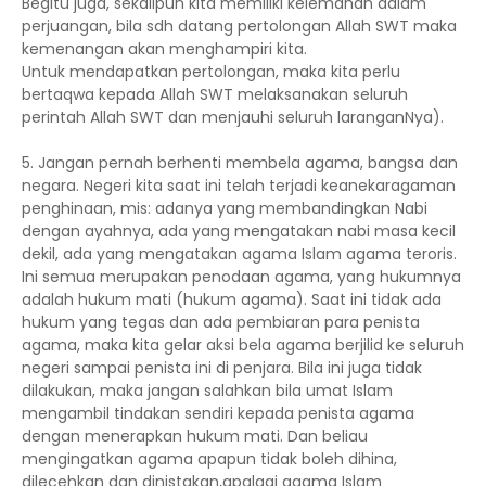
Begitu juga, sekalipun kita memiliki kelemahan dalam
perjuangan, bila sdh datang pertolongan Allah SWT maka
kemenangan akan menghampiri kita.
Untuk mendapatkan pertolongan, maka kita perlu
bertaqwa kepada Allah SWT melaksanakan seluruh
perintah Allah SWT dan menjauhi seluruh laranganNya).
5. Jangan pernah berhenti membela agama, bangsa dan
negara. Negeri kita saat ini telah terjadi keanekaragaman
penghinaan, mis: adanya yang membandingkan Nabi
dengan ayahnya, ada yang mengatakan nabi masa kecil
dekil, ada yang mengatakan agama Islam agama teroris.
Ini semua merupakan penodaan agama, yang hukumnya
adalah hukum mati (hukum agama). Saat ini tidak ada
hukum yang tegas dan ada pembiaran para penista
agama, maka kita gelar aksi bela agama berjilid ke seluruh
negeri sampai penista ini di penjara. Bila ini juga tidak
dilakukan, maka jangan salahkan bila umat Islam
mengambil tindakan sendiri kepada penista agama
dengan menerapkan hukum mati. Dan beliau
mengingatkan agama apapun tidak boleh dihina,
dilecehkan dan dinistakan,apalagi agama Islam