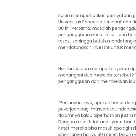
Kalau memperhatikan pernyataan p
Universitas Pancasila tersebut ada
UU ini. Pertama, masalah penganggur
pengangguran akibat resesi dan bon
resesi, sehingga butuh mendatangkan
mendatangkan investor untuk menga
Namun, ia pun mempertanyakan apa
menangani dua masalah tersebut?
pengangguran dan memberikan lapa
“Pertanyaannya, apakah benar den
pekerjaan bagi masyarakat Indonesi
dalamnya kalau diperhatikan justru
Dengan misal tidak ada syarat bisa
ketat mereka bisa masuk apalagi sek
ishomanya hanya 30 menit. Dalam w