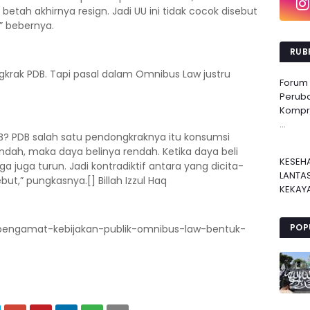
k betah akhirnya resign. Jadi UU ini tidak cocok disebut
” bebernya.
RUBR
krak PDB. Tapi pasal dalam Omnibus Law justru
Forum
Perub
Kompre
...
B? PDB salah satu pendongkraknya itu konsumsi
ndah, maka daya belinya rendah. Ketika daya beli
KESEH
juga turun. Jadi kontradiktif antara yang dicita-
LANTA
ut,” pungkasnya.[] Billah Izzul Haq
KEKAYA
POP
pengamat-kebijakan-publik-omnibus-law-bentuk-