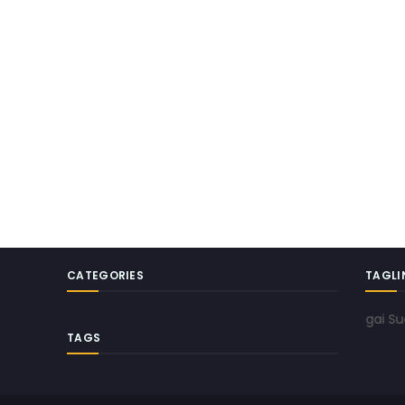
CATEGORIES
TAGLI
www.pojokkota.com | Menilik Kabar Dari Berbagai Sudut P
TAGS