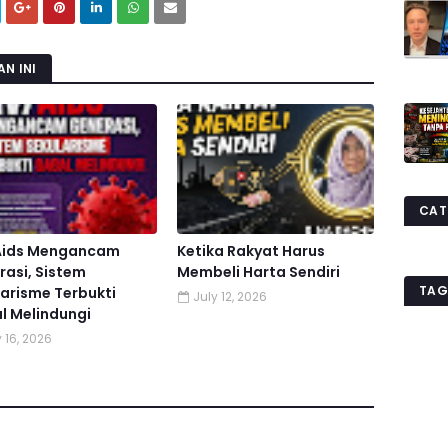
N INI
CAT
Aids Mengancam
Ketika Rakyat Harus
asi, Sistem
Membeli Harta Sendiri
TAG
arisme Terbukti
July 12, 2026
l Melindungi
 16, 2026