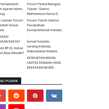
 Pamekasan:
Forum Peduli Bangsa
ah Ajaran Islam,
Tuban: “Demo
g ...
Mahasiswa Harus D...
c Lawyer Forum
Forum Tokoh Ulama:
lafah Solusi
Perubahan
Ma...
Komprehensif melalui
...
LISASI
SAAN RAKYAT
Ismail Yusanto :
Larang Individu
an BPJS, Harus
Dakwahkan Khilafa...
ma Atau Ditolak?
KESEHATAN MAHAL
LANTAS KEMANA HASIL
KEKAYAAN NEGER...
IAL PLUGIN