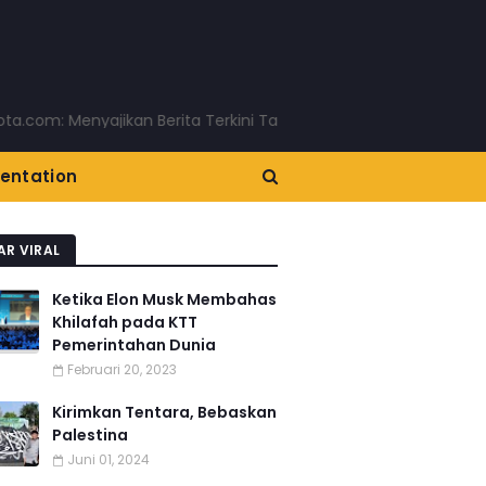
m: Menyajikan Berita Terkini Tanpa Basa-basi! www.pojokkota.c
entation
AR VIRAL
Ketika Elon Musk Membahas
Khilafah pada KTT
Pemerintahan Dunia
Februari 20, 2023
Kirimkan Tentara, Bebaskan
Palestina
Juni 01, 2024