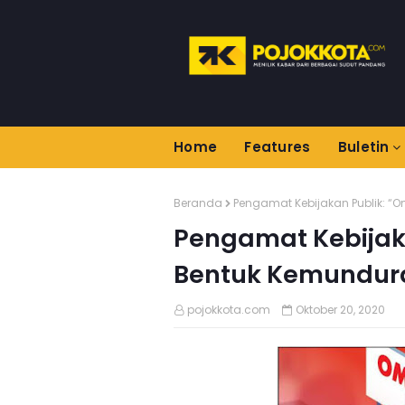
Home
Features
Buletin
Beranda
Pengamat Kebijakan Publik: “
Pengamat Kebijak
Bentuk Kemundur
pojokkota.com
Oktober 20, 2020