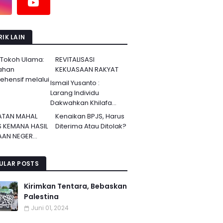
IK LAIN
 Tokoh Ulama:
REVITALISASI
ahan
KEKUASAAN RAKYAT
hensif melalui
Ismail Yusanto :
Larang Individu
Dakwahkan Khilafa...
ATAN MAHAL
Kenaikan BPJS, Harus
S KEMANA HASIL
Diterima Atau Ditolak?
AN NEGER...
ULAR POSTS
Kirimkan Tentara, Bebaskan
Palestina
Juni 01, 2024