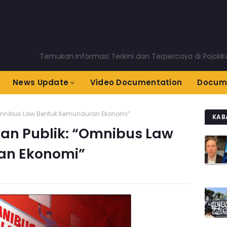
Temukan Informasi Terkini dan Terpercaya di PojokKota.co
News Update
Video Documentation
Docum
Omnibus Law Bentuk Kemunduran Ekonomi”
KAB
an Publik: “Omnibus Law
an Ekonomi”