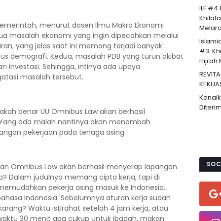
ILF #4
Khilaf
emerintah, menurut dosen Ilmu Makro Ekonomi
Melaran
 dua masalah ekonomi yang ingin dipecahkan melalui
Islami
an, yang jelas saat ini memang terjadi banyak
#3: Khi
us demografi. Kedua, masalah PDB yang turun akibat
Hijrah 
 investasi. Sehingga, intinya ada upaya
REVITA
tasi masalah tersebut.
KEKUA
Kenaik
Diteri
kah benar UU Omnibus Law akan berhasil
 Yang ada malah nantinya akan menambah
ngan pekerjaan pada tenaga asing.
SOC
gan Omnibus Law akan berhasil menyerap lapangan
a? Dalam judulnya memang cipta kerja, tapi di
 memudahkan pekerja asing masuk ke Indonesia.
 bahasa Indonesia. Sebelumnya aturan kerja sudah
arang? Waktu istirahat setelah 4 jam kerja, atau
aktu 30 menit apa cukup untuk ibadah, makan