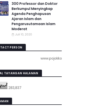
300 Professor dan Doktor
Berkumpul Menyingkap
Agenda Penghapusan
Ajaran Islam dan
Pengarusutamaan Islam
Moderat
Juli 10, 2020
TACT PERSON
www.pojokkota.com : 085732001924
AL TAYANGAN HALAMAN
283,837
AMAN