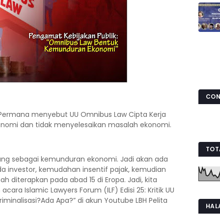
CON
n Permana menyebut UU Omnibus Law Cipta Kerja
omi dan tidak menyelesaikan masalah ekonomi.
TOT
andang sebagai kemunduran ekonomi. Jadi akan ada
da investor, kemudahan insentif pajak, kemudian
h diterapkan pada abad 15 di Eropa. Jadi, kita
cara Islamic Lawyers Forum (ILF) Edisi 25: Kritik UU
minalisasi?Ada Apa?” di akun Youtube LBH Pelita
HAL