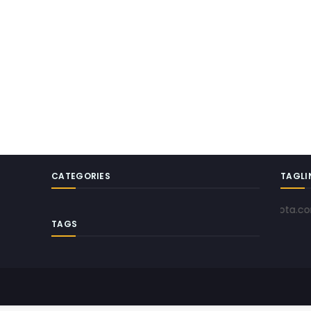
CATEGORIES
TAGLI
www.pojokkota.com | Men
TAGS