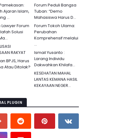
 Pamekasan:
Forum Peduli Bangsa
ah Ajaran Islam,
Tuban: “Demo
g ...
Mahasiswa Harus D...
c Lawyer Forum
Forum Tokoh Ulama:
lafah Solusi
Perubahan
Ma...
Komprehensif melalui
...
LISASI
SAAN RAKYAT
Ismail Yusanto :
Larang Individu
an BPJS, Harus
Dakwahkan Khilafa...
ma Atau Ditolak?
KESEHATAN MAHAL
LANTAS KEMANA HASIL
KEKAYAAN NEGER...
IAL PLUGIN