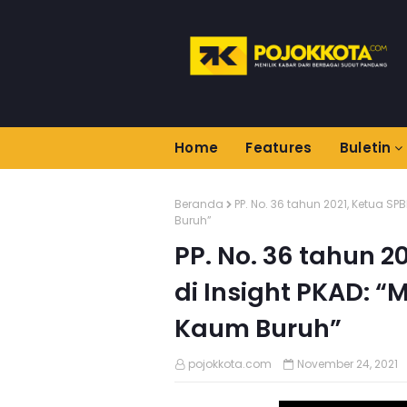
Home
Features
Buletin
Beranda
PP. No. 36 tahun 2021, Ketua 
Buruh”
PP. No. 36 tahun 
di Insight PKAD:
Kaum Buruh”
pojokkota.com
November 24, 2021