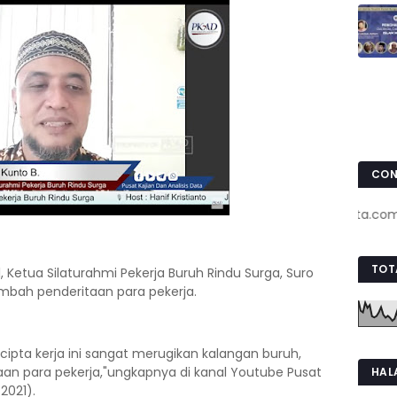
CON
www.pojokkota.com : 085
TOT
 Ketua Silaturahmi Pekerja Buruh Rindu Surga, Suro
mbah penderitaan para pekerja.
ipta kerja ini sangat merugikan kalangan buruh,
an para pekerja,"ungkapnya di kanal Youtube Pusat
HAL
/2021).