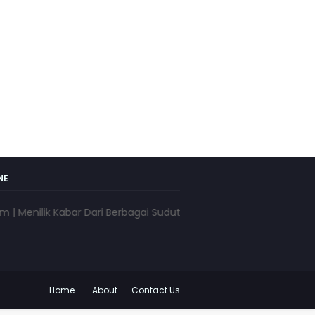
NE
ilik Kabar Dari Berbagai Sudut Pandang | www.pojokkota.com | M
Home
About
Contact Us