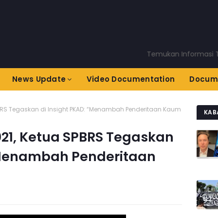
Temukan Informasi Terkini 
News Update
Video Documentation
Docum
SPBRS Tegaskan di Insight PKAD: “Menambah Penderitaan Kaum
KAB
2021, Ketua SPBRS Tegaskan
 “Menambah Penderitaan