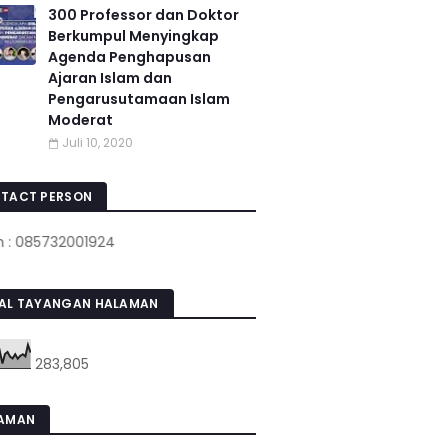
300 Professor dan Doktor
Berkumpul Menyingkap
Agenda Penghapusan
Ajaran Islam dan
Pengarusutamaan Islam
Moderat
Juli 10, 2020
TACT PERSON
732001924
AL TAYANGAN HALAMAN
283,805
AMAN