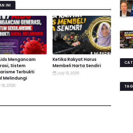
N INI
Aids Mengancam
Ketika Rakyat Harus
CAT
asi, Sistem
Membeli Harta Sendiri
arisme Terbukti
July 12, 2026
l Melindungi
 16, 2026
TAG