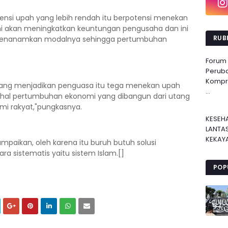
ensi upah yang lebih rendah itu berpotensi menekan
ini akan meningkatkan keuntungan pengusaha dan ini
RUBR
 menanamkan modalnya sehingga pertumbuhan
Forum
Perub
Kompre
 yang menjadikan penguasa itu tega menekan upah
...
ahal pertumbuhan ekonomi yang dibangun dari utang
imi rakyat,"pungkasnya.
KESEH
LANTA
KEKAYA
aikan, oleh karena itu buruh butuh solusi
ara sistematis yaitu sistem Islam.[]
POP