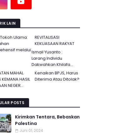
IK LAIN
 Tokoh Ulama:
REVITALISASI
ahan
KEKUASAAN RAKYAT
hensif melalui
Ismail Yusanto :
Larang Individu
Dakwahkan Khilafa...
ATAN MAHAL
Kenaikan BPJS, Harus
S KEMANA HASIL
Diterima Atau Ditolak?
AN NEGER...
ULAR POSTS
Kirimkan Tentara, Bebaskan
Palestina
Juni 01, 2024