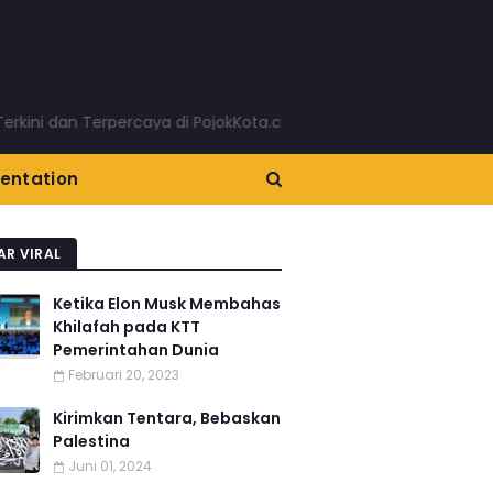
dan Terpercaya di PojokKota.com: Menyajikan Berita Terkini Ta
entation
AR VIRAL
Ketika Elon Musk Membahas
Khilafah pada KTT
Pemerintahan Dunia
Februari 20, 2023
Kirimkan Tentara, Bebaskan
Palestina
Juni 01, 2024