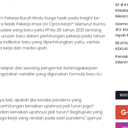
ILF #4
Khilaf
Melaran
m Pekerja Buruh Rindu Surga hadir pada Insight ke-
ra Nasib Pekerja Imas UU Cipta Kerja?” Menurut Kunto,
Islami
#3: Khi
uslaw yang baru yaitu PP.No.36 tahun 2021 tentang
Hijrah 
urusan baru dalam perhitungan pekerja pada tahun
a indikator baru yang diperhitungkan yaitu, varitas
REVITA
a kerja dan media upah.
KEKUA
Kenaik
Diteri
dapat dari seorang pengamat Ketenagakerjaan
ngatakan variable yang digunakan formula baru itu
SOC
ya beli, apakah jika kondisi pandemi yang
erhitungan kenaikan upahnya jadi turun juga?
udian kenaikan upahnya jadi turun? Begitupula yang
aga kerja yang rendah pada saat pandemi,"ujarnya.