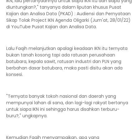
IKN, lalu pertanyaannya untuk siapa IKN itu dan siapa yang
diuntungkan?," tanyanya dalam liputan khusus Pusat
Kajian dan Analisa Data (PKAD) : Audiensi dan Pernyataan
Sikap Tolak Project IKN Agenda Oligarki (Jum'at, 28/01/22)
di YouTube Pusat Kajian dan Analisa Data.
Lalu Faqih melanjutkan apalagi keadaan IKN itu ternyata
bukan tanah kosong tapi ada ratusan perusahaan
batubara, kepala sawit, ratusan industri dan PLN yang
berbahan dasar batubara, maka pasti disitu akan ada
konsesi.
"Ternyata banyak tokoh nasional dan daerah yang
mempunyai lahan di sana, dan lagi-lagi rakyat bertanya
untuk siapa IKN ini sehingga harus disahkan terburu-
buru?," ungkapnya.
Kemudian Faqih menyampaikan, apa yang