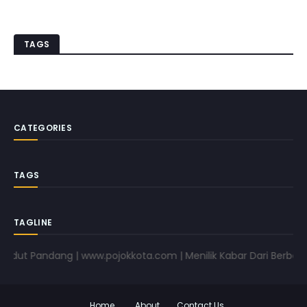
TAGS
CATEGORIES
TAGS
TAGLINE
dut Pandang | www.pojokkota.com | Menilik Kabar Dari Berbagai 
Home
About
Contact Us