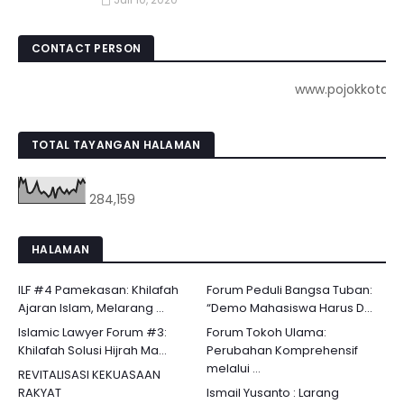
CONTACT PERSON
www.pojokkota.com :
TOTAL TAYANGAN HALAMAN
284,159
HALAMAN
ILF #4 Pamekasan: Khilafah
Forum Peduli Bangsa Tuban:
Ajaran Islam, Melarang ...
“Demo Mahasiswa Harus D...
Islamic Lawyer Forum #3:
Forum Tokoh Ulama:
Khilafah Solusi Hijrah Ma...
Perubahan Komprehensif
melalui ...
REVITALISASI KEKUASAAN
RAKYAT
Ismail Yusanto : Larang