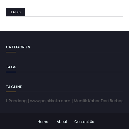
TAGS
CATEGORIES
TAGS
TAGLINE
t Pandang | www.pojokkota.com | Menilik Kabar Dari Berbagai Su
Home
About
Contact Us