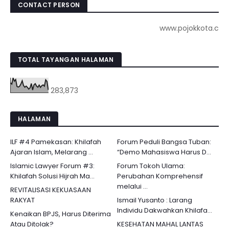
CONTACT PERSON
www.pojokkota.com : 
TOTAL TAYANGAN HALAMAN
283,873
HALAMAN
ILF #4 Pamekasan: Khilafah
Forum Peduli Bangsa Tuban:
Ajaran Islam, Melarang ...
“Demo Mahasiswa Harus D...
Islamic Lawyer Forum #3:
Forum Tokoh Ulama:
Khilafah Solusi Hijrah Ma...
Perubahan Komprehensif
melalui ...
REVITALISASI KEKUASAAN
RAKYAT
Ismail Yusanto : Larang
Individu Dakwahkan Khilafa...
Kenaikan BPJS, Harus Diterima
Atau Ditolak?
KESEHATAN MAHAL LANTAS