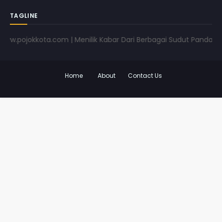
TAGLINE
ojokkota.com | Menilik Kabar Dari Berbagai Sudut Pandang | ww
Home
About
Contact Us