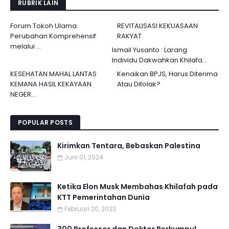
RUBRIK LAIN
Forum Tokoh Ulama:
REVITALISASI KEKUASAAN
Perubahan Komprehensif
RAKYAT
melalui ...
Ismail Yusanto : Larang
Individu Dakwahkan Khilafa...
KESEHATAN MAHAL LANTAS
Kenaikan BPJS, Harus Diterima
KEMANA HASIL KEKAYAAN
Atau Ditolak?
NEGER...
POPULAR POSTS
Kirimkan Tentara, Bebaskan Palestina
Juni 01, 2024
Ketika Elon Musk Membahas Khilafah pada
KTT Pemerintahan Dunia
Februari 20, 2023