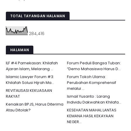
TOTAL TAYANGAN HALAMAN
284,416
HALAMAN
ILF #4 Pamekasan: Khilafah
Forum Peduli Bangsa Tuban:
Ajaran Islam, Melarang ...
“Demo Mahasiswa Harus D...
Islamic Lawyer Forum #3:
Forum Tokoh Ulama:
Khilafah Solusi Hijrah Ma...
Perubahan Komprehensif
melalui ...
REVITALISASI KEKUASAAN
RAKYAT
Ismail Yusanto : Larang
Individu Dakwahkan Khilafa...
Kenaikan BPJS, Harus Diterima
Atau Ditolak?
KESEHATAN MAHAL LANTAS
KEMANA HASIL KEKAYAAN
NEGER...