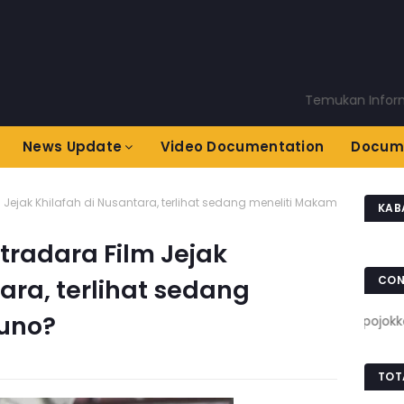
Temukan Informasi Te
News Update
Video Documentation
Docum
Jejak Khilafah di Nusantara, terlihat sedang meneliti Makam
KAB
radara Film Jejak
CON
ara, terlihat sedang
uno?
www.pojokkota.c
TOT