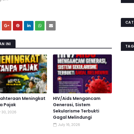
CAT
N INI
TAG
jahteraan Meningkat
HIV/Aids Mengancam
a Pajak
Generasi, Sistem
Sekularisme Terbukti
y 30, 2026
Gagal Melindungi
July 16, 2026