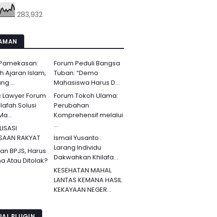
283,932
AMAN
 Pamekasan:
Forum Peduli Bangsa
ah Ajaran Islam,
Tuban: “Demo
g ...
Mahasiswa Harus D...
c Lawyer Forum
Forum Tokoh Ulama:
lafah Solusi
Perubahan
Ma...
Komprehensif melalui
...
LISASI
SAAN RAKYAT
Ismail Yusanto :
Larang Individu
an BPJS, Harus
Dakwahkan Khilafa...
ma Atau Ditolak?
KESEHATAN MAHAL
LANTAS KEMANA HASIL
KEKAYAAN NEGER...
IAL PLUGIN