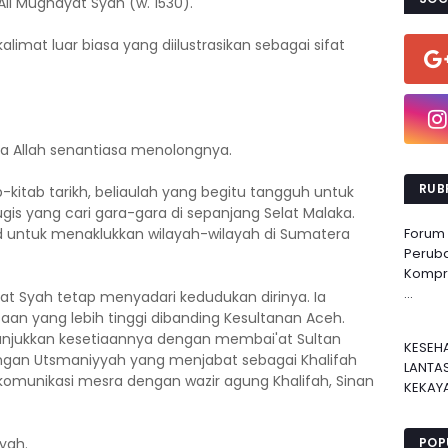
Ali Mughayat Syah (w. 1530).
alimat luar biasa yang diilustrasikan sebagai sifat
ga Allah senantiasa menolongnya.
RUBR
-kitab tarikh, beliaulah yang begitu tangguh untuk
is yang cari gara-gara di sepanjang Selat Malaka.
d untuk menaklukkan wilayah-wilayah di Sumatera
Forum
Perub
Kompre
...
yat Syah tetap menyadari kedudukan dirinya. Ia
n yang lebih tinggi dibanding Kesultanan Aceh.
nunjukkan kesetiaannya dengan membai'at Sultan
KESEH
angan Utsmaniyyah yang menjabat sebagai Khalifah
LANTA
 komunikasi mesra dengan wazir agung Khalifah, Sinan
KEKAYA
yah.
POP