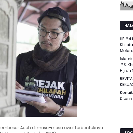
HAL
ILF #4
Khilaf
Melaran
Islami
#3: Khi
Hijrah 
REVITA
KEKUA
Kenaik
Diteri
 pembesar Aceh di masa-masa awal terbentuknya
SOC