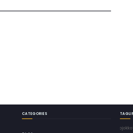
CATEGORIES
TAGLI
www.pojokkota.com 