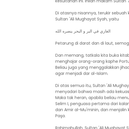
kesultanan ini. Inilah makam Sultan '
Di atasnya nisannya, terukir sebuah k
Sultan 'Ali Mughayat Syah, yaitu
الغازي في البر و البحر ينصره الله
Petarung di darat dan di laut, semo
Dan memang, tatkala kita buka kitab
menghajar orang-orang kaphe Portug
Beliau juga yang menggalakkan jiha
agar menjadi dar al-Islam.
Di atas semua itu, Sultan 'Ali Mugha
menyadari bahwa masih ada kekuasaa
Maka tak heran, apabila beliau me
Selim I, penguasa pertama dari kal
dan Amir al-Mu'minin, dan menjalin
Paşa.
Rahimahullah, Sultan 'Ali Mughayat S