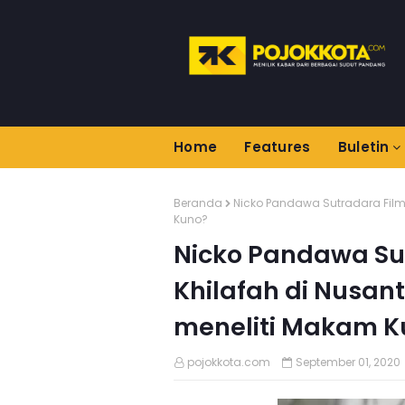
Home
Features
Buletin
Beranda
Nicko Pandawa Sutradara Film 
Kuno?
Nicko Pandawa Sut
Khilafah di Nusant
meneliti Makam K
pojokkota.com
September 01, 2020