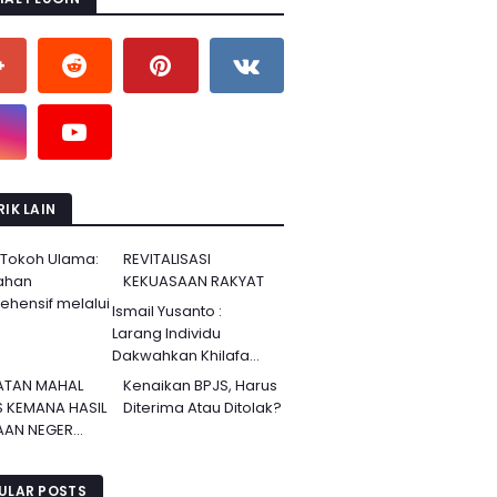
IK LAIN
 Tokoh Ulama:
REVITALISASI
ahan
KEKUASAAN RAKYAT
hensif melalui
Ismail Yusanto :
Larang Individu
Dakwahkan Khilafa...
ATAN MAHAL
Kenaikan BPJS, Harus
S KEMANA HASIL
Diterima Atau Ditolak?
AN NEGER...
ULAR POSTS