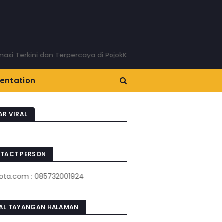
rkini dan Terpercaya di PojokKota.com: Menyajikan Berita Terk
entation
AR VIRAL
TACT PERSON
om : 085732001924
AL TAYANGAN HALAMAN