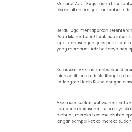
Menurut Aziz, "Bagaimana bisa sua
diselesaikan dengan mekanisme tid
Beliau juga memaparkan serentetan p
Pada kilo meter 50 tidak ada informa
juga pemasangan garis polisi saat kej
yang membuat Aziz bertanya ada a
Kemudian Aziz menambahkan 3 oran
lainnya dibiarkan tidak ditangkap h
sedangkan Habib Rizieq dengan alasa
Aziz menekankan bahwa meminta kej
semacam kerjasama, sebaiknya diak
perbuat, mereka bisa melakukan ap
jangan sampai ketika mereka sudah t