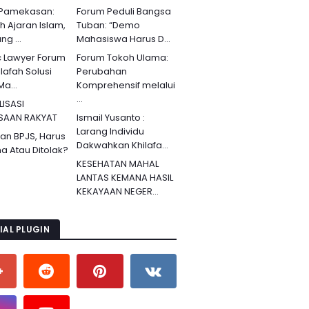
 Pamekasan:
Forum Peduli Bangsa
ah Ajaran Islam,
Tuban: “Demo
g ...
Mahasiswa Harus D...
c Lawyer Forum
Forum Tokoh Ulama:
lafah Solusi
Perubahan
Ma...
Komprehensif melalui
...
LISASI
SAAN RAKYAT
Ismail Yusanto :
Larang Individu
an BPJS, Harus
Dakwahkan Khilafa...
ma Atau Ditolak?
KESEHATAN MAHAL
LANTAS KEMANA HASIL
KEKAYAAN NEGER...
IAL PLUGIN