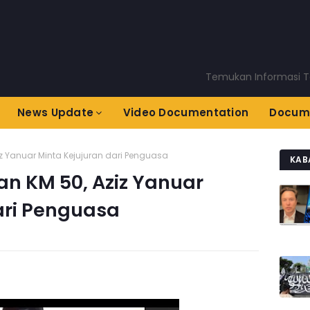
Temukan Informasi Terkini 
News Update
Video Documentation
Docum
z Yanuar Minta Kejujuran dari Penguasa
KAB
n KM 50, Aziz Yanuar
ari Penguasa