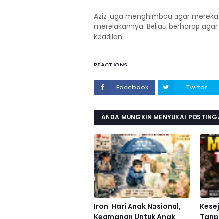
Aziz juga menghimbau agar mereka te
merelakannya. Beliau berharap aga
keadilan.
REACTIONS
Facebook
Twitter
ANDA MUNGKIN MENYUKAI POSTINGA
Ironi Hari Anak Nasional,
Kese
Keamanan Untuk Anak
Tanp