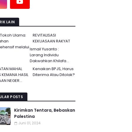
IK LAIN
 Tokoh Ulama:
REVITALISASI
ahan
KEKUASAAN RAKYAT
hensif melalui
Ismail Yusanto :
Larang Individu
Dakwahkan Khilafa...
ATAN MAHAL
Kenaikan BPJS, Harus
S KEMANA HASIL
Diterima Atau Ditolak?
AN NEGER...
ULAR POSTS
Kirimkan Tentara, Bebaskan
Palestina
Juni 01, 2024