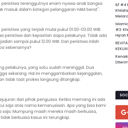
tu peristiwa terenggutnya enam nyawa anak bangsa
ILF #4
ak masuk dalam kategori pelanggaran HAM berat".
Khilaf
Melaran
Islami
eristiwa yang terjadi mulai pukul 01.00-03.00 WIB.
#3: Khi
si peristiwa dan kepastian siapa pelakunya. Tidak ada
Hijrah 
adian sampai pukul 12.00 WIB. Dari peristiwa inilah
REVITA
pa sebenarnya?
KEKUA
Kenaik
Diteri
g pelakunya, yang satu sudah meninggal. Dua
ingga sekarang. Hal ini menggambarkan kejanggalan,
n tidak taat prokes langsung ditangkap.
SOC
ujuran dari pihak penguasa. Ketika memang ini ada
ui saja atas nama kemanusiaan. Apa yang bisa kami
a saja. Mumpung masih mereka masih berkuasa,
idak berkuasa kasus ini terungkap.