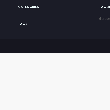
CATEGORIES
TAGLI
www.pojokkota.com | Men
TAGS