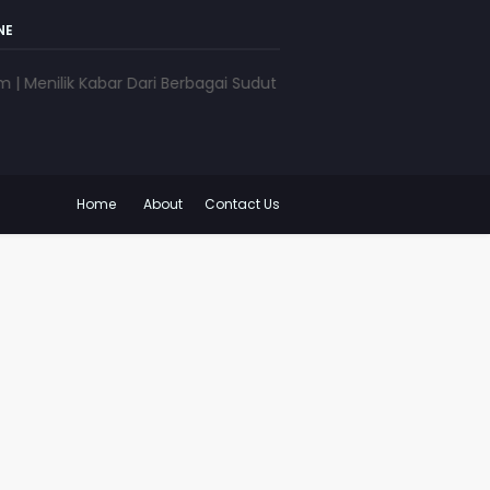
NE
ilik Kabar Dari Berbagai Sudut Pandang | www.pojokkota.com | M
Home
About
Contact Us