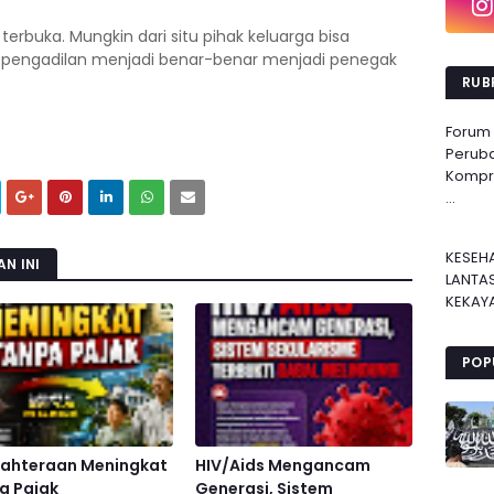
rbuka. Mungkin dari situ pihak keluarga bisa
r pengadilan menjadi benar-benar menjadi penegak
RUBR
Forum
Perub
Kompre
...
KESEH
N INI
LANTA
KEKAYA
POP
jahteraan Meningkat
HIV/Aids Mengancam
a Pajak
Generasi, Sistem