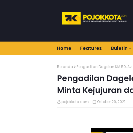
Home
Features
Buletin
Beranda
Pengadilan Dagelan KM 50, Azi
Pengadilan Dagela
Minta Kejujuran d
pojokkota.com
Oktober 29, 2021