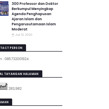
300 Professor dan Doktor
Berkumpul Menyingkap
Agenda Penghapusan
Ajaran Islam dan
Pengarusutamaan Islam
Moderat
Juli 10, 2020
TACT PERSON
5732001924
AL TAYANGAN HALAMAN
283,982
AMAN