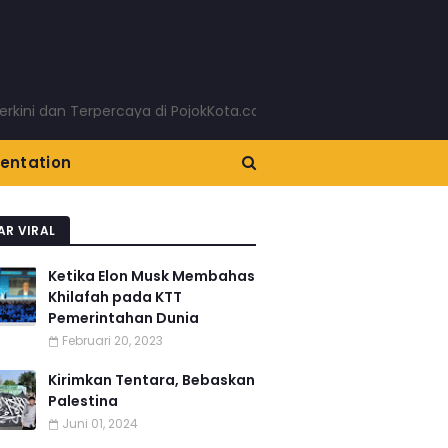
dan Terpercaya di PojokKota.com: Menyajikan Berita Terkini Ta
entation
AR VIRAL
Ketika Elon Musk Membahas
Khilafah pada KTT
Pemerintahan Dunia
Februari 20, 2023
Kirimkan Tentara, Bebaskan
Palestina
Juni 01, 2024