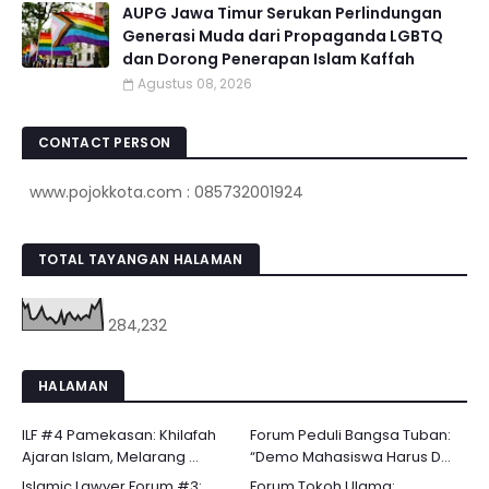
AUPG Jawa Timur Serukan Perlindungan
Generasi Muda dari Propaganda LGBTQ
dan Dorong Penerapan Islam Kaffah
Agustus 08, 2026
CONTACT PERSON
www.pojokkota.com : 085732001924
TOTAL TAYANGAN HALAMAN
284,232
HALAMAN
ILF #4 Pamekasan: Khilafah
Forum Peduli Bangsa Tuban:
Ajaran Islam, Melarang ...
“Demo Mahasiswa Harus D...
Islamic Lawyer Forum #3:
Forum Tokoh Ulama: