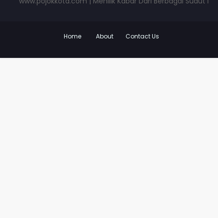
www.pojokkota.com | Menilik Kabar Dari Berbagai Sudut Pandan
Home
About
Contact Us