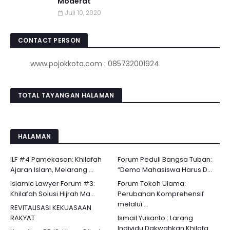
Moderat
Juli 10, 2020
CONTACT PERSON
www.pojokkota.com : 085732001924
TOTAL TAYANGAN HALAMAN
HALAMAN
ILF #4 Pamekasan: Khilafah
Forum Peduli Bangsa Tuban:
Ajaran Islam, Melarang ...
“Demo Mahasiswa Harus D...
Islamic Lawyer Forum #3:
Forum Tokoh Ulama:
Khilafah Solusi Hijrah Ma...
Perubahan Komprehensif
melalui ...
REVITALISASI KEKUASAAN
RAKYAT
Ismail Yusanto : Larang
Individu Dakwahkan Khilafa...